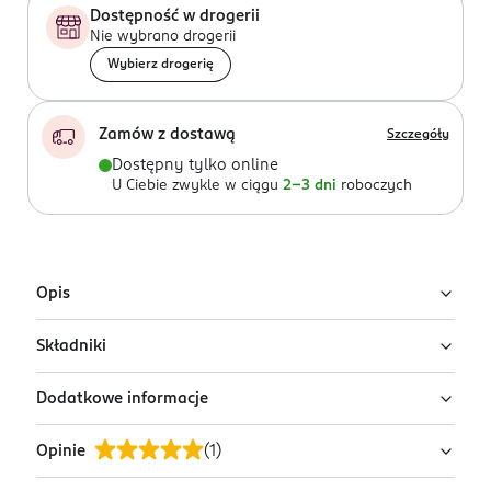
Dostępność w drogerii
Nie wybrano drogerii
Wybierz drogerię
Zamów z dostawą
Szczegóły
Dostępny tylko online
U Ciebie zwykle w ciągu
2-3 dni
roboczych
Opis
Składniki
Nawilżający peeling drobnoziarnisty o zapachu
soczystego liczi i arbuza. Opracowany dla skóry suchej
Dodatkowe informacje
i odwodnionej.
Ingredients: Aqua, Cellulose Acetate, Propanediol, Coco-
Caprylate/Caprate, Isopropyl Palmitate, Cetearyl
Peeling drobnoziarnisty so!flow usuwa martwe komórki
Opinie
(
1
)
Alcohol, Glycerin, Kaolin, Isostearyl Isostearate, Glyceryl
PRZYGOTOWANIE I STOSOWANIE
naskórka i skutecznie oczyszcza cerę. Jednocześnie
Stearate Citrate, Glyceryl Stearate, Myristyl Myristate,
Nanieś niewielką ilość na zwilżoną skórę twarzy, szyi i