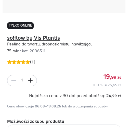
TYLKO ONLINE
so!flow by Vis Plantis
Peeling do twarzy, drobnoziarnisty, nawilżający
75 ml
nr kat.
2096511
(
1
)
19
,99
zł
100 ml = 26,65 zł
Najniższa cena z 30 dni
przed obniżką:
24
,99
zł
Cena obowiązuje
06.08-19.08.26
lub do wyczerpania zapasów.
Możliwości zakupu produktu