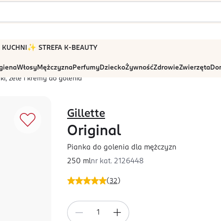
 W KUCHNI
✨ STREFA K-BEAUTY
igiena
Włosy
Mężczyzna
Perfumy
Dziecko
Żywność
Zdrowie
Zwierzęta
Dom
ki, żele i kremy do golenia
Gillette
Original
Pianka do golenia dla mężczyzn
250 ml
nr kat.
2126448
(
32
)