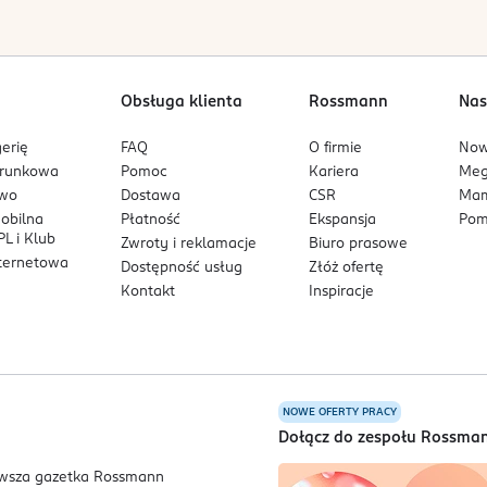
Obsługa klienta
Rossmann
Nas
erię
FAQ
O firmie
No
arunkowa
Pomoc
Kariera
Me
owo
Dostawa
CSR
Mam
mobilna
Płatność
Ekspansja
Pom
L i Klub
Zwroty i reklamacje
Biuro prasowe
nternetowa
Dostępność usług
Złóż ofertę
Kontakt
Inspiracje
NOWE OFERTY PRACY
a
Dołącz do zespołu Rossma