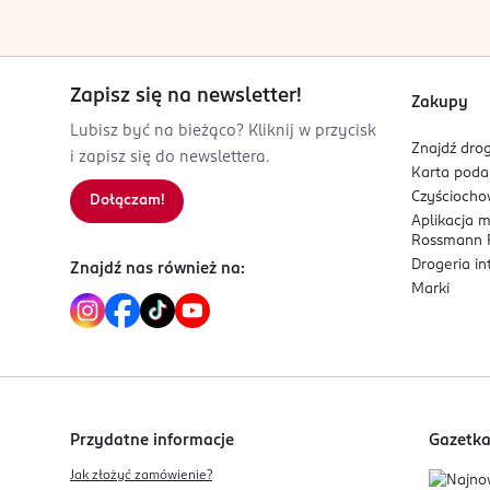
8 006530 159203
Zapisz się na newsletter!
Zakupy
Lubisz być na bieżąco? Kliknij w przycisk
Znajdź drog
i zapisz się do newslettera.
Karta pod
Czyścioch
Dołączam!
Aplikacja 
Rossmann P
Drogeria i
Znajdź nas również na:
Marki
Przydatne informacje
Gazetk
Jak złożyć zamówienie?