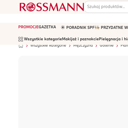
PROMOCJE
GAZETKA
☀️ PORADNIK SPF
🧑🏻‍🍳 PRZYDATNE
Wszystkie kategorie
Makijaż i paznokcie
Pielęgnacja i h
Wszystkie kategorie
Mężczyzna
Golenie
Pian