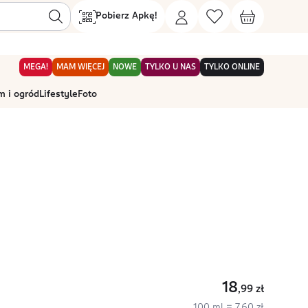
Pobierz Apkę!
MEGA!
MAM WIĘCEJ
NOWE
TYLKO U NAS
TYLKO ONLINE
 i ogród
Lifestyle
Foto
18
,99
zł
100 ml = 7,60 zł