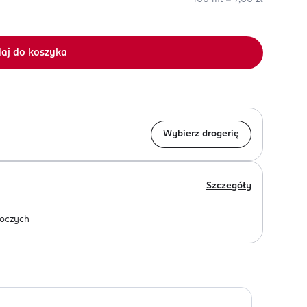
aj do koszyka
Wybierz drogerię
Szczegóły
oczych