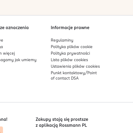
Sortowanie wg
data: od najnowszej
ze oznaczenia
Informacje prawne
we
Regulaminy
ga
Polityka plików
cookie
 więcej
Polityka prywatności
agamy jak umiemy
Lista plików
cookies
Ustawienia plików
cookies
Punkt kontaktowy/
Point
of contact DSA
nna!
Zakupy stają się prostsze
z aplikacją Rossmann PL