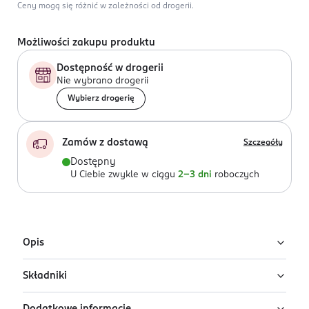
Ceny mogą się różnić w zależności od drogerii.
Możliwości zakupu produktu
Dostępność w drogerii
Nie wybrano drogerii
Wybierz drogerię
Zamów z dostawą
Szczegóły
Dostępny
U Ciebie zwykle w ciągu
2-3 dni
roboczych
Opis
Składniki
Naturalna pielęgnacja czułych miejsc.
Lekki olejkowy eliksir intensywnie regeneruje i nawilża