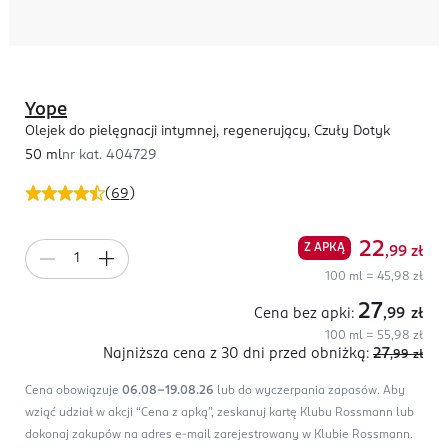
Yope
Olejek do pielęgnacji intymnej, regenerujący, Czuły Dotyk
50 ml
nr kat.
404729
(
69
)
22
Z APKĄ
,99
zł
100 ml = 45,98 zł
27
Cena bez apki:
,99
zł
100 ml = 55,98 zł
Najniższa cena z 30 dni
przed obniżką:
27
,99
zł
Cena obowiązuje
06.08-19.08.26
lub do wyczerpania zapasów.
Aby
wziąć udział w akcji “Cena z apką”, zeskanuj kartę Klubu Rossmann lub
dokonaj zakupów na adres e-mail zarejestrowany w Klubie Rossmann.