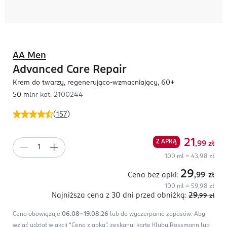
AA Men
Advanced Care Repair
Krem do twarzy, regenerująco-wzmacniający, 60+
50 ml
nr kat.
2100244
(
157
)
21
Z APKĄ
,99
zł
100 ml = 43,98 zł
29
Cena bez apki:
,99
zł
100 ml = 59,98 zł
Najniższa cena z 30 dni
przed obniżką:
29
,99
zł
Cena obowiązuje
06.08-19.08.26
lub do wyczerpania zapasów.
Aby
wziąć udział w akcji “Cena z apką”, zeskanuj kartę Klubu Rossmann lub