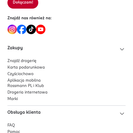
Dołączam!
Sortowanie wg
data: od najnowszej
DIMETHICONE CROSSPOLYMER, POLYSORBATE 80,
związanym z tym podrażnieniom.
PHENOXYETHANOL, PARFUM, TETRAMETHYL
Produkt wegański, przebadany klinicznie.
Znajdź nas również na:
ACETYLOCTAHYDRONAPHTHALENES.
Zakupy
Znajdź drogerię
Karta podarunkowa
Czyściochowo
Aplikacja mobilna
Rossmann PL i Klub
Drogeria internetowa
Marki
Obsługa klienta
FAQ
Pomoc