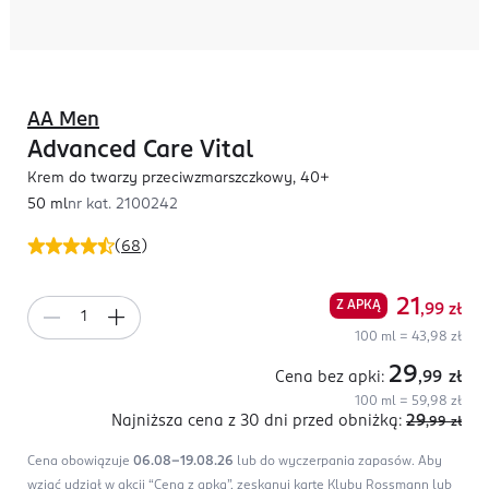
AA Men
Advanced Care Vital
Krem do twarzy przeciwzmarszczkowy, 40+
50 ml
nr kat.
2100242
(
68
)
21
Z APKĄ
,99
zł
100 ml = 43,98 zł
29
Cena bez apki:
,99
zł
100 ml = 59,98 zł
Najniższa cena z 30 dni
przed obniżką:
29
,99
zł
Cena obowiązuje
06.08-19.08.26
lub do wyczerpania zapasów.
Aby
wziąć udział w akcji “Cena z apką”, zeskanuj kartę Klubu Rossmann lub