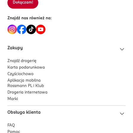
Dołączam!
Sortowanie wg
data: od najnowszej
Produkt wegański, przebadany klinicznie.
PHENOXYETHANOL, ETHYLHEXYLGLYCERIN, PARFUM,
TETRAMETHYL ACETYLOCTAHYDRONAPHTHALENES.
Znajdź nas również na:
Zakupy
Znajdź drogerię
Karta podarunkowa
Czyściochowo
Aplikacja mobilna
Rossmann PL i Klub
Drogeria internetowa
Marki
Obsługa klienta
FAQ
Pomoc