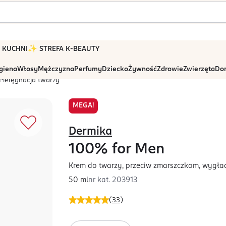
 W KUCHNI
✨ STREFA K-BEAUTY
igiena
Włosy
Mężczyzna
Perfumy
Dziecko
Żywność
Zdrowie
Zwierzęta
Dom
Pielęgnacja twarzy
MEGA!
Dermika
100% for Men
Krem do twarzy, przeciw zmarszczkom, wygład
50 ml
nr kat.
203913
(
33
)