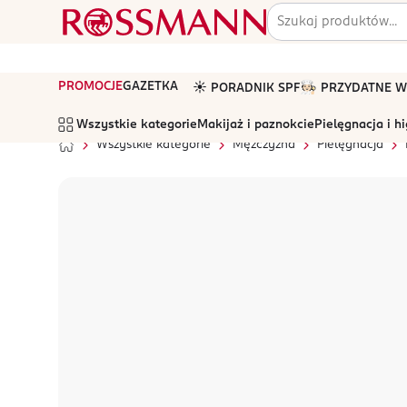
PROMOCJE
GAZETKA
☀️ PORADNIK SPF
🧑🏻‍🍳 PRZYDATNE
Wszystkie kategorie
Makijaż i paznokcie
Pielęgnacja i h
Wszystkie kategorie
Mężczyzna
Pielęgnacja