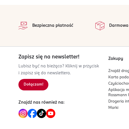
Bielenda Group S.A.
stopka
Fabryczna 20
na 
31-553
Wszystkie op
Bezpieczna płatność
Darmowa
Kraków
m.linke@bielenda.pl
667225470
PL-Polska
Zapisz się na newsletter!
Kod EAN
Zakupy
5 902046 503024
Lubisz być na bieżąco? Kliknij w przycisk
Znajdź drog
i zapisz się do newslettera.
Karta pod
Czyścioch
Dołączam!
Aplikacja 
Rossmann P
Drogeria i
Znajdź nas również na:
Marki