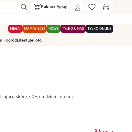
Pobierz Apkę!
MEGA!
MAM WIĘCEJ
NOWE
TYLKO U NAS
TYLKO ONLINE
 i ogród
Lifestyle
Foto
zający skórę, 40+, na dzień i na noc