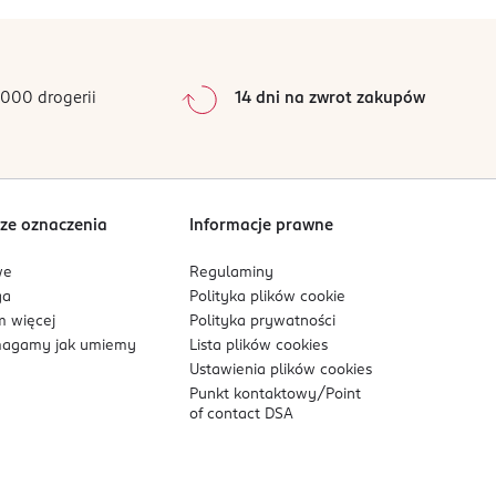
0
%
0
%
0
%
0
%
000 drogerii
14 dni na zwrot zakupów
0
%
Sortowanie wg
data: od najnowszej
ze oznaczenia
Informacje prawne
we
Regulaminy
ga
Polityka plików
cookie
 więcej
Polityka prywatności
agamy jak umiemy
Lista plików
cookies
Ustawienia plików
cookies
Punkt kontaktowy/
Point
of contact DSA