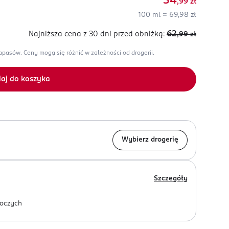
34
,99
zł
100 ml = 69,98 zł
62
Najniższa cena z 30 dni
przed obniżką:
,99
zł
zapasów.
Ceny mogą się różnić w zależności od drogerii.
aj do koszyka
Wybierz drogerię
Szczegóły
oczych