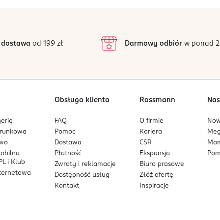
5
5
/5
4
3
33 opinii
podstawie
inie są zweryfikowane zakupem.
2
 dostawa
od 199 zł
Darmowy odbiór
w ponad 2
1
Obsługa klienta
Rossmann
Nas
erię
FAQ
O firmie
No
arunkowa
Pomoc
Kariera
Me
owo
Dostawa
CSR
Mam
mobilna
Płatność
Ekspansja
Pom
L i Klub
Zwroty i reklamacje
Biuro prasowe
nternetowa
Dostępność usług
Złóż ofertę
Kontakt
Inspiracje