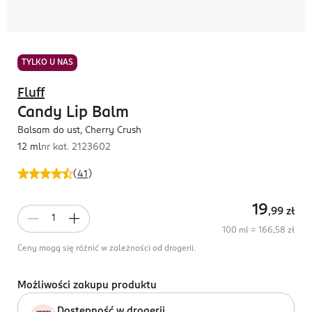
TYLKO U NAS
Fluff
Candy Lip Balm
Balsam do ust, Cherry Crush
12 ml
nr kat.
2123602
(
41
)
19
,99
zł
100 ml = 166,58 zł
Ceny mogą się różnić w zależności od drogerii.
Możliwości zakupu produktu
Dostępność w drogerii