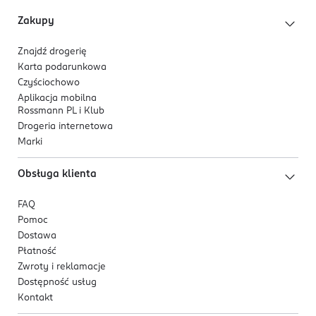
tworząc warstwę ochronną ograniczającą utratę
Zakupy
wilgoci.
Skwalan
- wzmacnia barierę ochronną,
Znajdź drogerię
intensywnie nawilża i przywraca ustom
Karta podarunkowa
elastyczność.
Czyściochowo
Witamina E
- działa antyoksydacyjnie, wspiera
Aplikacja mobilna
Rossmann PL i Klub
regenerację i chroni przed czynnikami
Drogeria internetowa
zewnętrznymi.
Marki
Obsługa klienta
FAQ
Pomoc
Dostawa
Płatność
Zwroty i reklamacje
Dostępność usług
Kontakt