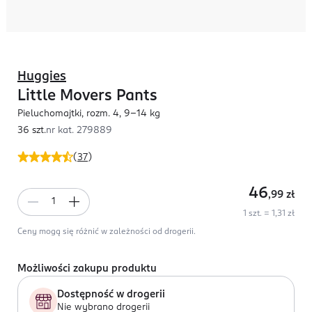
Huggies
Little Movers Pants
Pieluchomajtki, rozm. 4, 9-14 kg
36 szt.
nr kat.
279889
(
37
)
46
,99
zł
1 szt. = 1,31 zł
Ceny mogą się różnić w zależności od drogerii.
Możliwości zakupu produktu
Dostępność w drogerii
Nie wybrano drogerii