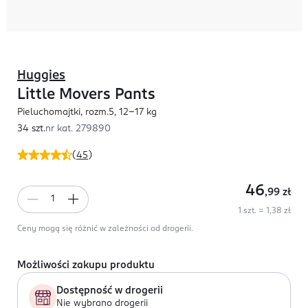
Huggies
Little Movers Pants
Pieluchomajtki, rozm.5, 12-17 kg
34 szt.
nr kat.
279890
(
45
)
46
,99
zł
1 szt. = 1,38 zł
Ceny mogą się różnić w zależności od drogerii.
Możliwości zakupu produktu
Dostępność w drogerii
Nie wybrano drogerii