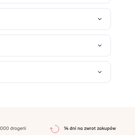
dku, skóra Twojego dziecka jest sucha aż do 12
wanie, abyście mogli cieszyć się kolejnym
ziecka, zapewniając idealne dopasowanie w
teriał miękki jak bawełna*. * produkt nie
0
%
0
%
0
%
0
%
000 drogerii
14 dni na zwrot zakupów
0
%