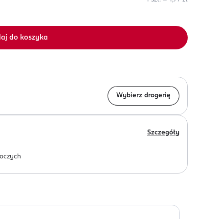
aj do koszyka
Wybierz drogerię
Szczegóły
oczych