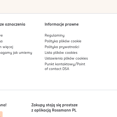
Sortowanie wg
data: od najnowszej
ze oznaczenia
Informacje prawne
we
Regulaminy
ga
Polityka plików
cookie
 więcej
Polityka prywatności
agamy jak umiemy
Lista plików
cookies
Ustawienia plików
cookies
Punkt kontaktowy/
Point
of contact DSA
nna!
Zakupy stają się prostsze
z aplikacją Rossmann PL