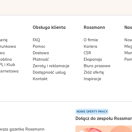
Obsługa klienta
Rossmann
Nas
erię
FAQ
O firmie
No
arunkowa
Pomoc
Kariera
Me
owo
Dostawa
CSR
Mam
mobilna
Płatność
Ekspansja
Pom
L i Klub
Zwroty i reklamacje
Biuro prasowe
nternetowa
Dostępność usług
Złóż ofertę
Kontakt
Inspiracje
NOWE OFERTY PRACY
a
Dołącz do zespołu Rossma