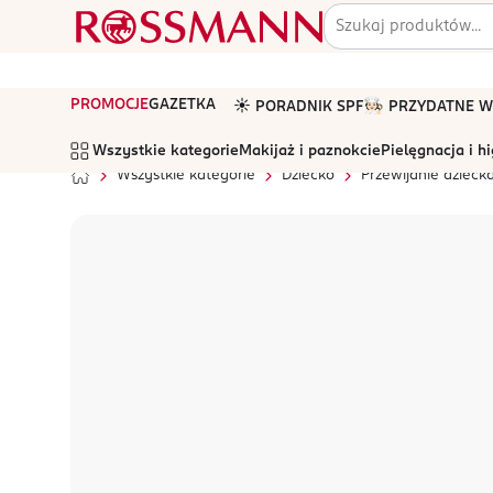
PROMOCJE
GAZETKA
☀️ PORADNIK SPF
🧑🏻‍🍳 PRZYDATNE
Wszystkie kategorie
Makijaż i paznokcie
Pielęgnacja i h
Wszystkie kategorie
Dziecko
Przewijanie dzieck