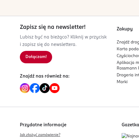
www.pg.com
801258825
DE-Niemcy
Zapisz się na newsletter!
Kod EAN
Zakupy
8 006540 069325
Lubisz być na bieżąco? Kliknij w przycisk
Znajdź drog
i zapisz się do newslettera.
Karta pod
Czyścioch
Dołączam!
Aplikacja 
Rossmann P
Drogeria i
Znajdź nas również na:
Marki
Przydatne informacje
Gazetk
Jak złożyć zamówienie?