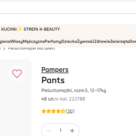
 W KUCHNI
✨ STREFA K-BEAUTY
igiena
Włosy
Mężczyzna
Perfumy
Dziecko
Żywność
Zdrowie
Zwierzęta
Dom
a
Pieluchomajtki dla dzieci
Pampers
Pants
Pieluchomajtki, rozm.5, 12-17kg
48 szt.
nr kat.
222788
(
30
)