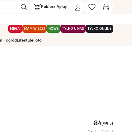
Pobierz Apkę!
MEGA!
MAM WIĘCEJ
NOWE
TYLKO U NAS
TYLKO ONLINE
 i ogród
Lifestyle
Foto
84
,99
zł
1 szt. = 1,77 zł