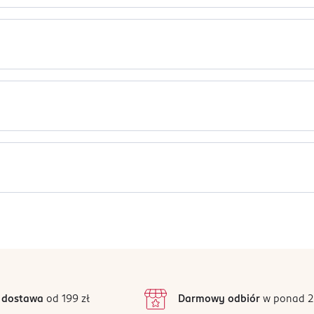
trzymują ją z dala od skóry dziecka.
ki są radosne. Dzięki mikroperełkom, które zamykają wilgoć w śro
iquidum, Aloe Barbadensis Leaf Extract.
Wystarczy je wciągnąć, a rozdzierane boczki ułatwiają ich zdejmo
ł talii i nogawek dopasowuje się do kształtów ciała i ruchów d
goć na zewnątrz, by skóra dziecka pozostawała sucha
u taką samą wygodę, jak w zwykłych majteczkach, zastosowano ma
eży przechowywać poza zasięgiem dzieci.
Jak działają opinie?
dania pieluchomajtkach
5
4,9
/5
4
3
30 opinii
podstawie
inie są zweryfikowane zakupem.
2
 dostawa
od 199 zł
Darmowy odbiór
w ponad 2
1