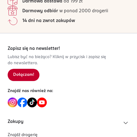
Darmowa dostawa
od 199 zł
dzieci - ryzyko uduszenia!
Wszystkie opinie są zweryfikowane zakupem.
Opakowanie zawiera 12 sztuk.
Darmowy odbiór
w ponad 2000 drogerii
PRODUCENT/PODMIOT ODPOWIEDZIALNY
Jak działają opinie?
14 dni na zwrot zakupów
Dirk Rossmann GmbH
5
0
%
Isernhägener Straße 16
4
0
%
30938
3
0
%
Burgwedel
2
0
%
Zapisz się na newsletter!
product@rossmann.info
1
0
%
Lubisz być na bieżąco? Kliknij w przycisk i zapisz się
48426139700
do newslettera.
DE-Niemcy
Dołączam!
Sortowanie wg
data: od najnowszej
Kod EAN
4 068134 111692
Znajdź nas również na:
Zakupy
Znajdź drogerię