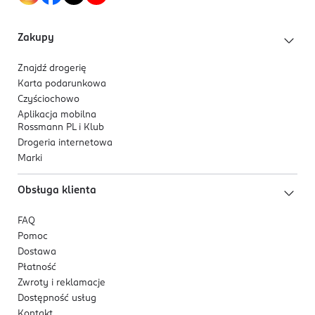
4. Testowane dermatologicznie
Zakupy
5. Zatwierdzone przez dermatologów ze Skin Health
Alliance
Znajdź drogerię
Karta podarunkowa
6. Wyjątkowo sucha warstwa szybko wchłania wilgoć
Czyściochowo
Aplikacja mobilna
7. Elastyczne boczki zapewniają bezpieczne i
Rossmann PL i Klub
komfortowe dopasowanie
Drogeria internetowa
Marki
8. Ochronna osłonka wokół nogawek pomaga
zapobiegać przeciekaniu pieluszki przy nóżkach
Obsługa klienta
FAQ
Pomoc
Dostawa
Płatność
Zwroty i reklamacje
Dostępność usług
Kontakt