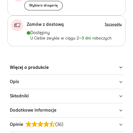
Wybierz drogerię
Zamów z dostawą
Szczegóły
Dostępny
U Ciebie zwykle w ciągu
2-3 dni
roboczych
Więcej o produkcie
Opis
Składniki
Oto pieluszki Pampers Active Baby, stworzone
specjalnie z myślą o zapewnieniu dziecku suchości i
Dodatkowe informacje
wygody, a także komfortowej ochrony i świeżej skóry w
Petrolatum, Stearyl Alcohol, Paraffinum Liquidum, Aloe
dzień i w nocy. Dzięki większym możliwościom w
Barbadensis Leaf Extract
Opinie
(
36
)
zakresie absorpcji pieluszki te szybko zatrzymują
OSTRZEŻENIA DOTYCZĄCE BEZPIECZEŃSTWA