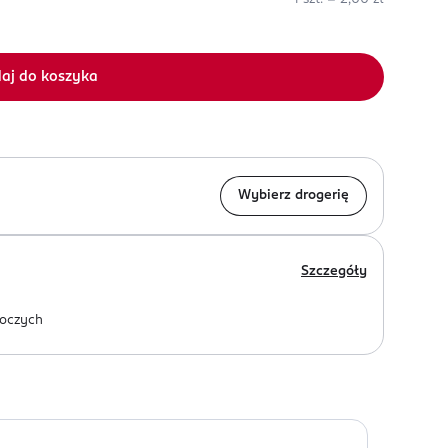
aj do koszyka
Wybierz drogerię
Szczegóły
oczych