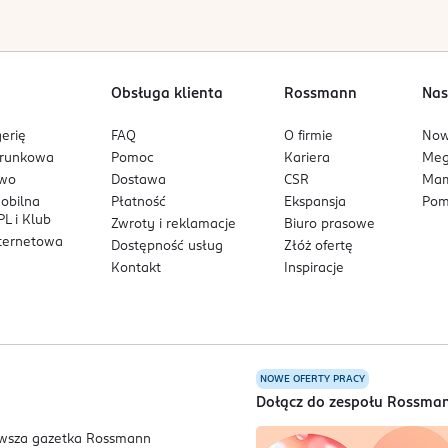
ndardem oeko-tex 100
Obsługa klienta
Rossmann
Nas
erię
FAQ
O firmie
No
arunkowa
Pomoc
Kariera
Me
owo
Dostawa
CSR
Mam
mobilna
Płatność
Ekspansja
Pom
L i Klub
Zwroty i reklamacje
Biuro prasowe
nternetowa
Dostępność usług
Złóż ofertę
Kontakt
Inspiracje
NOWE OFERTY PRACY
a
Dołącz do zespołu Rossma