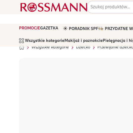
PROMOCJE
GAZETKA
☀️ PORADNIK SPF
🧑🏻‍🍳 PRZYDATNE
Wszystkie kategorie
Makijaż i paznokcie
Pielęgnacja i h
Wszystkie kategorie
Dziecko
Przewijanie dzieck