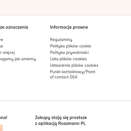
Sortowanie wg
data: od najnowszej
ze oznaczenia
Informacje prawne
we
Regulaminy
ga
Polityka plików
cookie
 więcej
Polityka prywatności
agamy jak umiemy
Lista plików
cookies
Ustawienia plików
cookies
Punkt kontaktowy/
Point
of contact DSA
nna!
Zakupy stają się prostsze
z aplikacją Rossmann PL