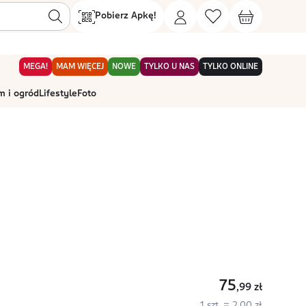
Pobierz Apkę!
MEGA!
MAM WIĘCEJ
NOWE
TYLKO U NAS
TYLKO ONLINE
 i ogród
Lifestyle
Foto
75
,99
zł
1 szt. = 2,00 zł