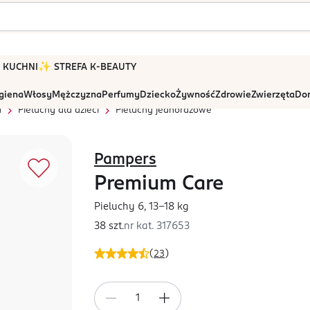
 W KUCHNI
✨ STREFA K-BEAUTY
igiena
Włosy
Mężczyzna
Perfumy
Dziecko
Żywność
Zdrowie
Zwierzęta
Dom
a
Pieluchy dla dzieci
Pieluchy jednorazowe
Pampers
Premium Care
Pieluchy 6, 13-18 kg
38 szt.
nr kat.
317653
(
23
)