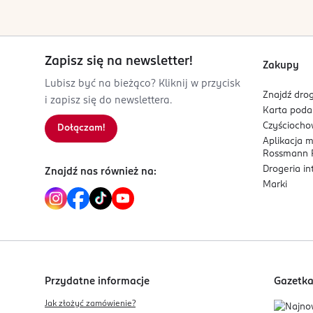
7. Przetestowane i certyfikowane zgodnie ze sta
www.pg.com
801258825
DE-Niemcy
Zapisz się na newsletter!
Kod EAN
Zakupy
8 001841 105130
Lubisz być na bieżąco? Kliknij w przycisk
Znajdź drog
i zapisz się do newslettera.
Karta pod
Czyścioch
Dołączam!
Aplikacja 
Rossmann P
Drogeria i
Znajdź nas również na:
Marki
Przydatne informacje
Gazetk
Jak złożyć zamówienie?