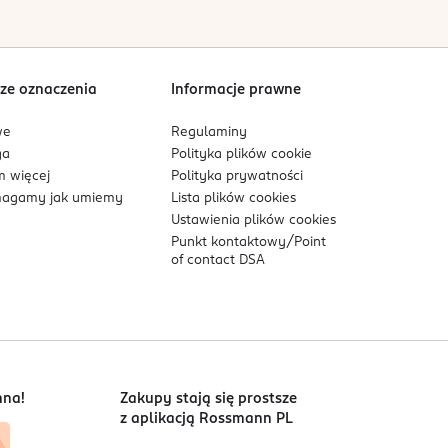
Sortowanie wg
data: od najnowszej
ze oznaczenia
Informacje prawne
we
Regulaminy
ga
Polityka plików
cookie
 więcej
Polityka prywatności
agamy jak umiemy
Lista plików
cookies
Ustawienia plików
cookies
Punkt kontaktowy/
Point
of contact DSA
nna!
Zakupy stają się prostsze
z aplikacją Rossmann PL