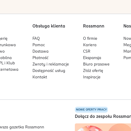
Obsługa klienta
Rossmann
Nas
erię
FAQ
O firmie
No
arunkowa
Pomoc
Kariera
Me
owo
Dostawa
CSR
Mam
mobilna
Płatność
Ekspansja
Pom
L i Klub
Zwroty i reklamacje
Biuro prasowe
nternetowa
Dostępność usług
Złóż ofertę
Kontakt
Inspiracje
NOWE OFERTY PRACY
a
Dołącz do zespołu Rossma