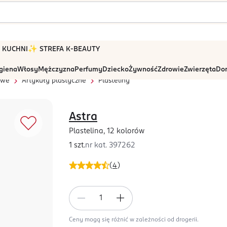
 W KUCHNI
✨ STREFA K-BEAUTY
igiena
Włosy
Mężczyzna
Perfumy
Dziecko
Żywność
Zdrowie
Zwierzęta
Dom
owe
Artykuły plastyczne
Plasteliny
Astra
Plastelina, 12 kolorów
1 szt.
nr kat.
397262
(
4
)
Ceny mogą się różnić w zależności od drogerii.