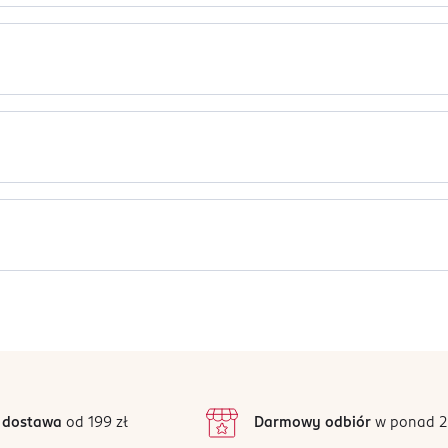
styczny przeznaczony do zabawy, nauki modelowania i ćwiczeń t
ć kształty foremkami, tworzyć obrazy przez rozcieranie palcami l
dległości co najmniej 1 m od urządzeń grzewczych. Przeznaczona 
ławienia. W przypadku spożycia i wystąpienia niepokojących obja
Jak działają opinie?
ować opakowanie. Nie jeść, nie pić podczas zabawy, a po jej za
5
4,8
/5
4
3
4 opinii
 podstawie
inie są zweryfikowane zakupem.
2
 dostawa
od 199 zł
Darmowy odbiór
w ponad 2
1