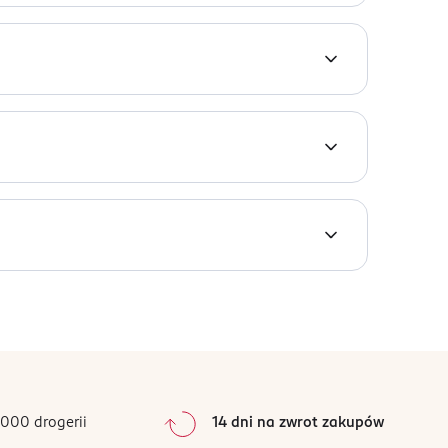
erapeutycznych. Z plasteliny można wykonywać
ub przyklejanie drobnych kuleczek.
dla dzieci w wieku powyżej 3 lat.
wów należy skontaktować się z lekarzem.
kończeniu umyć ręce.
0
%
0
%
0
%
0
%
000 drogerii
14 dni na zwrot zakupów
0
%