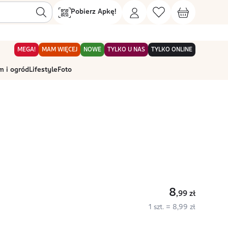
Pobierz Apkę!
MEGA!
MAM WIĘCEJ
NOWE
TYLKO U NAS
TYLKO ONLINE
 i ogród
Lifestyle
Foto
8
,99
zł
1 szt. = 8,99 zł