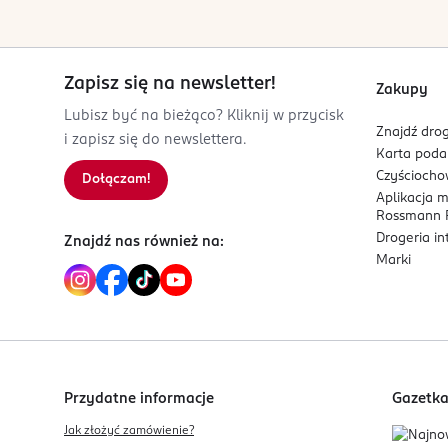
sekretariat@astrapolska.pl
222578968
PL-Polska
Zapisz się na newsletter!
Zakupy
Kod EAN
Lubisz być na bieżąco? Kliknij w przycisk
Znajdź drog
5 900263 030538
i zapisz się do newslettera.
Karta pod
Czyścioch
Dołączam!
Aplikacja 
Rossmann P
Drogeria i
Znajdź nas również na:
Marki
Przydatne informacje
Gazetk
Jak złożyć zamówienie?