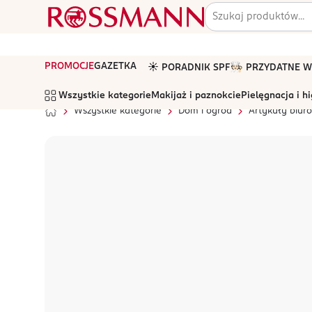
PROMOCJE
GAZETKA
☀️ PORADNIK SPF
🧑🏻‍🍳 PRZYDATNE
Wszystkie kategorie
Makijaż i paznokcie
Pielęgnacja i h
Wszystkie kategorie
Dom i ogród
Artykuły biur