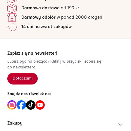
83 opinii
na podstawie
kilka dni. W indywidualnych przypadkach czas ten
Darmowa dostawa
od 199 zł
OSTRZEŻENIA DOTYCZĄCE BEZPIECZEŃSTWA
Wszystkie opinie są zweryfikowane zakupem.
może się różnić.
Osoby chore na cukrzycę powinny zasięgnąć porady
Darmowy odbiór
w ponad 2000 drogerii
Jak działają opinie?
lekarza przed użyciem. Pełna instrukcja sposobu użyci i
14 dni na zwrot zakupów
ostrzeżenia znajdują się w środku na dołączonej karcie.
5
0
%
4
0
%
PRODUCENT/PODMIOT ODPOWIEDZIALNY
3
0
%
Perrigo Poland sp z o.o.
2
0
%
Zapisz się na newsletter!
Domaniewska 48
1
0
%
Lubisz być na bieżąco? Kliknij w przycisk i zapisz się
02-672
do newslettera.
Warszawa
perrigopoland@perrigo.com
Dołączam!
Sortowanie wg
data: od najnowszej
228525551
PL-Polska
Znajdź nas również na:
Kod EAN
3 663555 006650
Zakupy