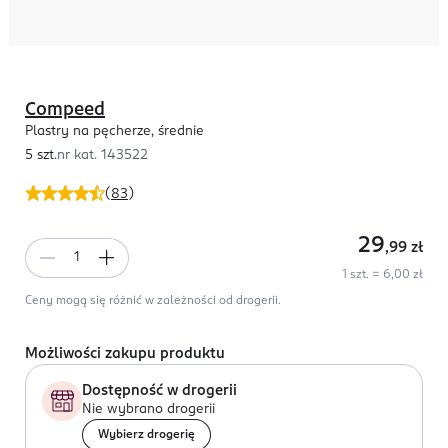
Compeed
Plastry na pęcherze, średnie
5 szt.
nr kat.
143522
(
83
)
29
,99
zł
1 szt. = 6,00 zł
Ceny mogą się różnić w zależności od drogerii.
Możliwości zakupu produktu
Dostępność w drogerii
Nie wybrano drogerii
Wybierz drogerię