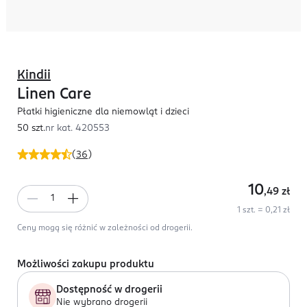
Kindii
Linen Care
Płatki higieniczne dla niemowląt i dzieci
50 szt.
nr kat.
420553
(
36
)
10
,49
zł
1 szt. = 0,21 zł
Ceny mogą się różnić w zależności od drogerii.
Możliwości zakupu produktu
Dostępność w drogerii
Nie wybrano drogerii