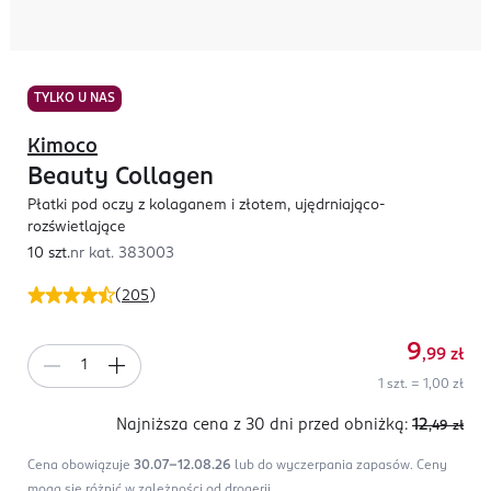
TYLKO U NAS
Kimoco
Beauty Collagen
Płatki pod oczy z kolaganem i złotem, ujędrniająco-
rozświetlające
10 szt.
nr kat.
383003
(
205
)
9
,99
zł
1 szt. = 1,00 zł
Najniższa cena z 30 dni
przed obniżką:
12
,49
zł
Cena obowiązuje
30.07-12.08.26
lub do wyczerpania zapasów.
Ceny
mogą się różnić w zależności od drogerii.