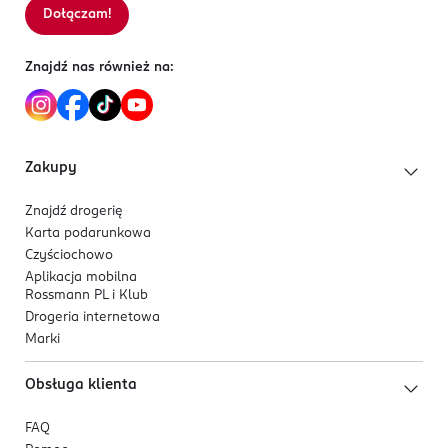
PL-Polska
Dołączam!
Sortowanie wg
data: od najnowszej
Kod EAN
Znajdź nas również na:
5 903794 191983
Zakupy
Znajdź drogerię
Karta podarunkowa
Czyściochowo
Aplikacja mobilna
Rossmann PL i Klub
Drogeria internetowa
Marki
Obsługa klienta
FAQ