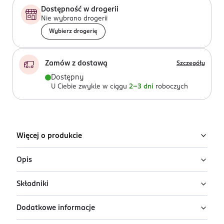
Dostępność w drogerii
Nie wybrano drogerii
Wybierz drogerię
Zamów z dostawą
Szczegóły
Dostępny
U Ciebie zwykle w ciągu
2-3 dni
roboczych
Więcej o produkcie
Opis
Składniki
Kimoco hydrożelowe płatki pod oczy rozświetlająco -
Dodatkowe informacje
Ingredients: Aqua, Glycerin, Sodium Carrageenan,
wygładzające z ekstraktem z czarnych pereł - 60 sztuk
Butylene Glycol, Trehalose, Xanthan Gum, Hydrolyzed