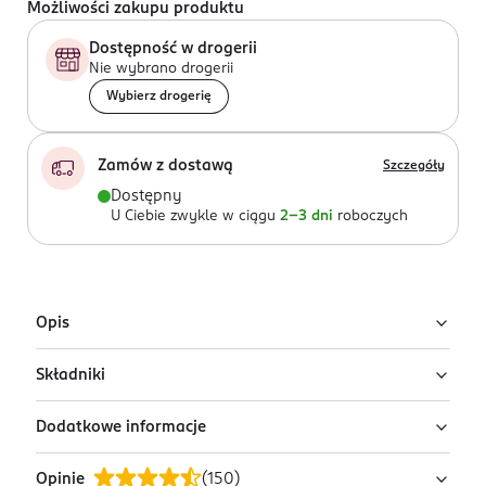
Możliwości zakupu produktu
Dostępność w drogerii
Nie wybrano drogerii
Wybierz drogerię
Zamów z dostawą
Szczegóły
Dostępny
U Ciebie zwykle w ciągu
2-3 dni
roboczych
Opis
Składniki
Żelowe płatki pod oczy lub na linie mimiczne beauty
sleep oil – in - gel to nowo opatentowana technologia,
Dodatkowe informacje
zawierająca aż 70 % naturalnych olejów.
Ingredients: : RICINUS COMMUNIS SEED OIL,
ETHYLCELLULOSE, GLYCERIN, ARGANIA SPINOSA KERNEL
Pozostałe 30 % stanowią składniki o działaniu:
Opinie
(
150
)
OIL, PERSEA GRATISSIMA OIL, OLEA EUROPAEA FRUIT
PRZYGOTOWANIE I STOSOWANIE