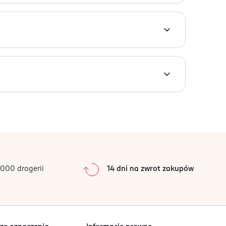
i serduszko każdego dziecka!
000 drogerii
14 dni na zwrot zakupów