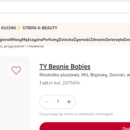
 W KUCHNI
✨ STREFA K-BEAUTY
igiena
Włosy
Mężczyzna
Perfumy
Dziecko
Żywność
Zdrowie
Zwierzęta
Dom
i, przytulanki i maskotki
TY Beanie Babies
Maskotka pluszowa, Miś, Brązowy, Duncan, w
1 szt.
nr kat.
2075614
Ceny mogą się różnić w zależności od drogerii.
Dod