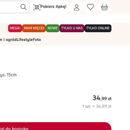
Pobierz Apkę!
MEGA!
MAM WIĘCEJ
NOWE
TYLKO U NAS
TYLKO ONLINE
 i ogród
Lifestyle
Foto
ys. 15cm
34
,99
zł
1 szt. = 34,99 zł
aj do koszyka