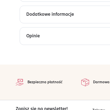
Miękka, pluszowa maskotka Ty Beanie Bellies w po
Dodatkowe informacje
Wysokość zabawki: 15 cm.
PRODUCENT/PODMIOT ODPOWIEDZIALNY
Meteor CEE Kft
Opinie
Pacsirtamező u. 2.
2461 Tárnok
Kod EAN
0 008421 405497
stopka
Bezpieczna płatność
Darmowa
Zapisz się na newsletter!