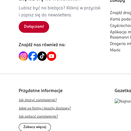
Zakupy
Lubisz być na bieżąco? Kliknij w przycisk
Znajdź drog
i zapisz się do newslettera.
Karta pod
Czyścioch
Dołączam!
Aplikacja 
Rossmann P
Drogeria i
Znajdź nas również na:
Marki
Przydatne informacje
Gazetk
Jak złożyć zamówienie?
Jakie są formy i koszty dostawy?
Jak opłacić zamówienie?
Zobacz więcej