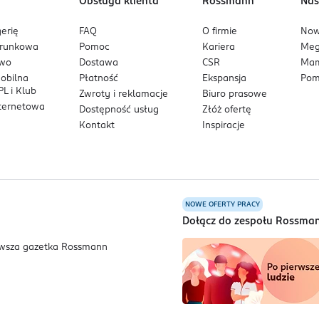
Obsługa klienta
Rossmann
Nas
erię
FAQ
O firmie
No
arunkowa
Pomoc
Kariera
Me
owo
Dostawa
CSR
Mam
mobilna
Płatność
Ekspansja
Pom
L i Klub
Zwroty i reklamacje
Biuro prasowe
nternetowa
Dostępność usług
Złóż ofertę
Kontakt
Inspiracje
NOWE OFERTY PRACY
a
Dołącz do zespołu Rossma