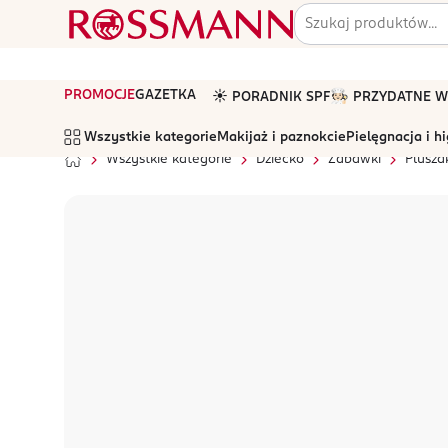
PROMOCJE
GAZETKA
☀️ PORADNIK SPF
🧑🏻‍🍳 PRZYDATNE
Wszystkie kategorie
Makijaż i paznokcie
Pielęgnacja i h
Wszystkie kategorie
Dziecko
Zabawki
Pluszak