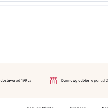
staci uroczego, brązowego misia. Jego słodkie spojrzenie roztop
Jak działają opinie?
Ten produkt nie ma jeszcze opinii.
 dostawa
od 199 zł
Darmowy odbiór
w ponad 2