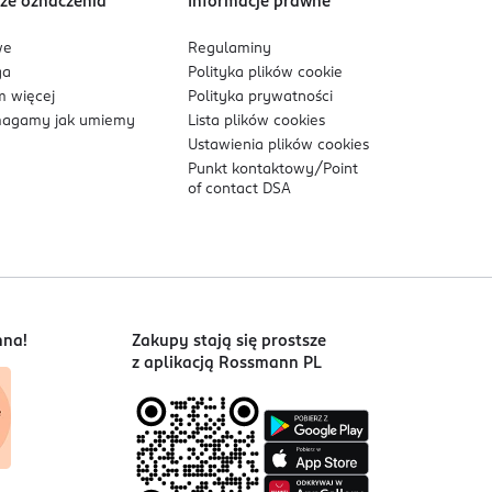
ze oznaczenia
Informacje prawne
we
Regulaminy
ga
Polityka plików
cookie
 więcej
Polityka prywatności
agamy jak umiemy
Lista plików
cookies
Ustawienia plików
cookies
Punkt kontaktowy/
Point
of contact DSA
nna!
Zakupy stają się prostsze
z aplikacją Rossmann PL