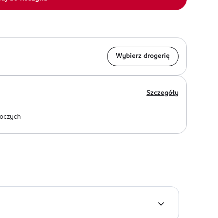
Wybierz drogerię
Szczegóły
oczych