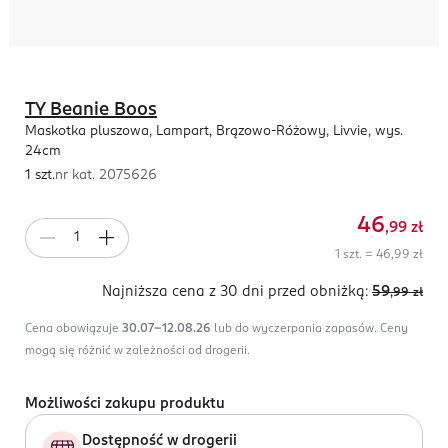
TY Beanie Boos
Maskotka pluszowa, Lampart, Brązowo-Różowy, Livvie, wys.
24cm
1 szt.
nr kat.
2075626
46
,99
zł
1 szt. = 46,99 zł
Najniższa cena z 30 dni
przed obniżką:
59
,99
zł
Cena obowiązuje
30.07-12.08.26
lub do wyczerpania zapasów.
Ceny
mogą się różnić w zależności od drogerii.
Możliwości zakupu produktu
Dostępność w drogerii