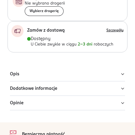
Nie wybrano drogerii
Wybierz drogerię
Zamów z dostawą
Szczegóły
Dostępny
U Ciebie zwykle w ciągu
2-3 dni
roboczych
Opis
Dodatkowe informacje
Miękka, pluszowa maskotka Ty Beanie Boos w postaci
uroczego brązowo-różowego leoparda. Jego słodkie
Opinie
spojrzenie urzeknie każde dziecko!
PRODUCENT/PODMIOT ODPOWIEDZIALNY
METEOR CEE Kft
Wysokość zabawki: 24 cm.
Jedlik Ányos utca 4
stopka
2038
Ten produkt nie ma jeszcze opinii.
Soskut
Bezpieczna płatność