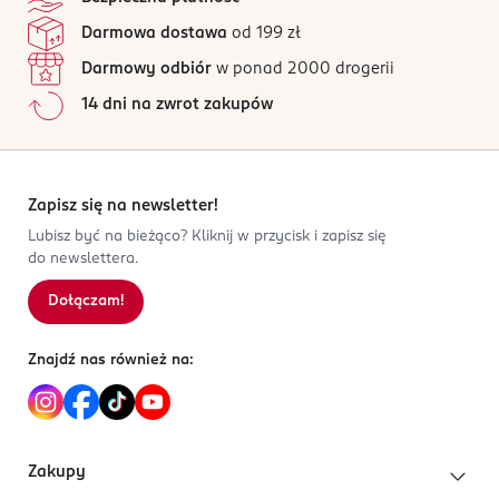
maria.czekaj@meteorcee.com
Jak działają opinie?
Darmowa dostawa
od 199 zł
728381157
Darmowy odbiór
w ponad 2000 drogerii
HU-Węgry
14 dni na zwrot zakupów
Kod EAN
0 008421 364909
Zapisz się na newsletter!
Lubisz być na bieżąco? Kliknij w przycisk i zapisz się
do newslettera.
Dołączam!
Znajdź nas również na:
Zakupy