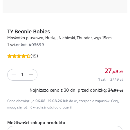
TY Beanie Babies
Maskotka pluszowa, Husky, Niebieski, Thunder, wys 15cm
1 szt.
nr kat.
403699
(
15
)
27
,49
zł
1 szt. = 27,49 zł
Najniższa cena z 30 dni
przed obniżką:
34
,99
zł
Cena obowiązuje
06.08-19.08.26
lub do wyczerpania zapasów.
Ceny
mogą się różnić w zależności od drogerii.
Możliwości zakupu produktu