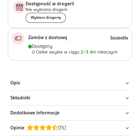
Dostępność w drogerii
Nie wybrano drogerii
Wybierz drogerię
Zamów z dostawą
Szczegóły
Dostępny
U Ciebie zwykle w ciągu
2-3 dni
roboczych
Opis
Składniki
Maskotka Husky - 15cm
Dodatkowe informacje
brak danych
Opinie
(
15
)
OSTRZEŻENIA DOTYCZĄCE BEZPIECZEŃSTWA
brak danych