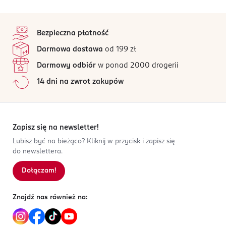
PRODUCENT/PODMIOT ODPOWIEDZIALNY
4,9
stopka
/5
Meteor CEE Kft
Bezpieczna płatność
Pacsirtamező u. 2.
15 opinii
na podstawie
Darmowa dostawa
od 199 zł
2461 Tárnok
Wszystkie opinie są zweryfikowane zakupem.
Darmowy odbiór
w ponad 2000 drogerii
Kod EAN
Jak działają opinie?
14 dni na zwrot zakupów
0 008421 405404
5
0
%
4
0
%
3
0
%
2
0
%
Zapisz się na newsletter!
1
0
%
Lubisz być na bieżąco? Kliknij w przycisk i zapisz się
do newslettera.
Dołączam!
Sortowanie wg
data: od najnowszej
Znajdź nas również na: