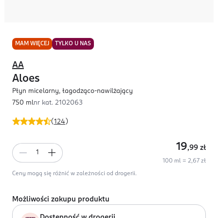
MAM WIĘCEJ
TYLKO U NAS
AA
Aloes
Płyn micelarny, łagodząco-nawilżający
750 ml
nr kat.
2102063
(
124
)
19
,99
zł
100 ml = 2,67 zł
Ceny mogą się różnić w zależności od drogerii.
Możliwości zakupu produktu
Dostępność w drogerii