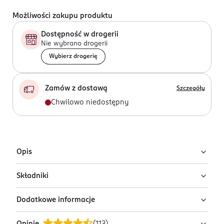
Możliwości zakupu produktu
Dostępność w drogerii
Nie wybrano drogerii
Wybierz drogerię
Zamów z dostawą
Szczegóły
Chwilowo niedostępny
Opis
Składniki
Ceramidowa woda micelarna Dermika Luxury
Ceramides z francuską wodą termalną. Polecana do
Dodatkowe informacje
skóry suchej i delikatnej.
Ingredients: : AQUA, PEG-6 CAPRYLIC/CAPRIC
GLYCERIDES, PROLINE, JASMINUM OFFICINALE FLOWER
Woda micelarna do demakijażu twarzy, oczu i ust