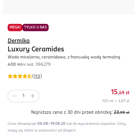
MEGA!
TYLKO U NAS
Dermika
Luxury Ceramides
Woda micelarna, ceramidowa, z francuską wodą termalną
400 ml
nr kat.
396279
(
113
)
15
,49
zł
100 ml = 3,87 zł
Najniższa cena z 30 dni
przed obniżką:
23
,99
zł
Cena obowiązuje
06.08-19.08.26
lub do wyczerpania zapasów.
Ceny
mogą się różnić w zależności od drogerii.