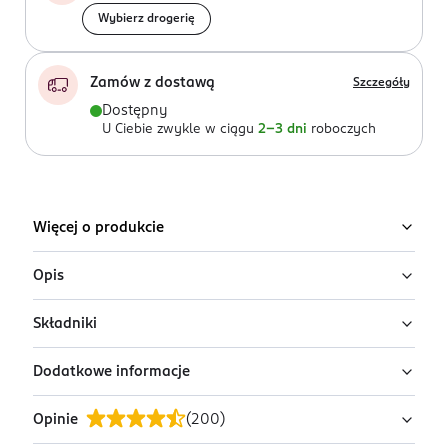
Wybierz drogerię
Zamów z dostawą
Szczegóły
Dostępny
U Ciebie zwykle w ciągu
2-3 dni
roboczych
Więcej o produkcie
Opis
Składniki
Płyn micelarny z Witaminą Cg od Garnier to produkt
idealny dla matowej i zmęczonej cery, który skutecznie
Dodatkowe informacje
usuwa makijaż i zanieczyszczenia pozostawiając cerę
Aqua / Water, Hexylene Glycol, Glycerin, Poloxamer
pełną blasku. Jednym gestem zmywa makijaż i usuwa
184, PEG-40 Hydrogenated Castor Oil, Ascorbyl
Opinie
(
200
)
zanieczyszczenia bez pozostałości*, jednocześnie
Glucoside, Disodium Cocoamphodiacetate, Disodium
PRZYGOTOWANIE I STOSOWANIE