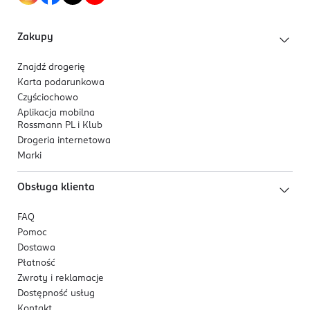
3 600542 467643
**Bez składników pochodzenia zwierzęcego i ich
Zakupy
pochodnych.
***Z wyjątkiem nakrętki, barwników i dodatków
Znajdź drogerię
Karta podarunkowa
Czyściochowo
Aplikacja mobilna
Rossmann PL i Klub
Drogeria internetowa
Marki
Obsługa klienta
FAQ
Pomoc
Dostawa
Płatność
Zwroty i reklamacje
Dostępność usług
Kontakt