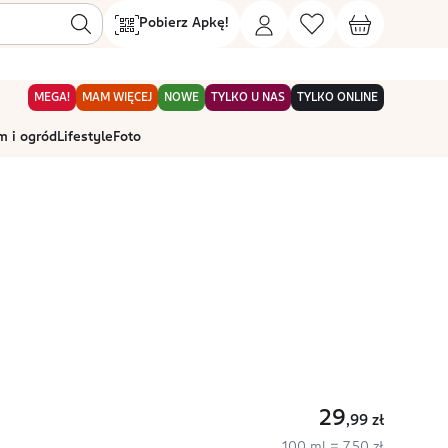
Pobierz Apkę!
MEGA!
MAM WIĘCEJ
NOWE
TYLKO U NAS
TYLKO ONLINE
 i ogród
Lifestyle
Foto
29
,99
zł
100 ml = 7,50 zł