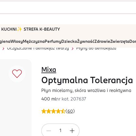
 W KUCHNI
✨ STREFA K-BEAUTY
igiena
Włosy
Mężczyzna
Perfumy
Dziecko
Żywność
Zdrowie
Zwierzęta
Dom
Oczyszczanie i demakijaż twarzy
Płyny do demakijażu
Mixa
Optymalna Tolerancja
Płyn micelarny, skóra wrażliwa i reaktywna
400 ml
nr kat.
207637
(
60
)