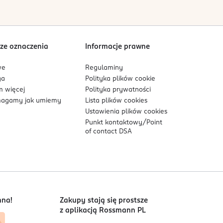
Sortowanie wg
data: od najnowszej
ze oznaczenia
Informacje prawne
we
Regulaminy
ga
Polityka plików
cookie
 więcej
Polityka prywatności
agamy jak umiemy
Lista plików
cookies
Ustawienia plików
cookies
Punkt kontaktowy/
Point
of contact DSA
nna!
Zakupy stają się prostsze
z aplikacją Rossmann PL