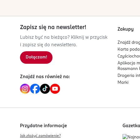
serwis.konsumencki@loreal.com
226760100
FR-Francja
Zapisz się na newsletter!
Kod EAN
Zakupy
3 600550 476033
Lubisz być na bieżąco? Kliknij w przycisk
Znajdź drog
i zapisz się do newslettera.
Karta pod
Czyścioch
Dołączam!
Aplikacja 
Rossmann P
Drogeria i
Znajdź nas również na:
Marki
Przydatne informacje
Gazetk
Jak złożyć zamówienie?