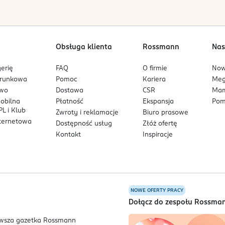
Obsługa klienta
Rossmann
Nas
erię
FAQ
O firmie
No
arunkowa
Pomoc
Kariera
Me
owo
Dostawa
CSR
Mam
mobilna
Płatność
Ekspansja
Pom
L i Klub
Zwroty i reklamacje
Biuro prasowe
nternetowa
Dostępność usług
Złóż ofertę
Kontakt
Inspiracje
NOWE OFERTY PRACY
a
Dołącz do zespołu Rossma