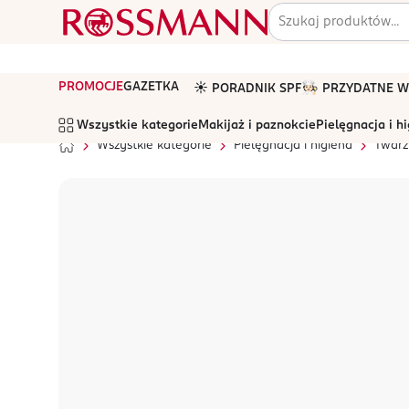
PROMOCJE
GAZETKA
☀️ PORADNIK SPF
🧑🏻‍🍳 PRZYDATNE
Wszystkie kategorie
Makijaż i paznokcie
Pielęgnacja i h
Wszystkie kategorie
Pielęgnacja i higiena
Twarz