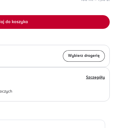
aj do koszyka
Wybierz drogerię
Szczegóły
oczych