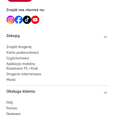
Butelka płynu do płukania jamy ustnej Listerine® Cool
PRODUCENT/PODMIOT ODPOWIEDZIALNY
Znajdź nas również na:
Mint została w 50% wykonana z plastiku
Kenvue Germany GmbH
pochodzącego z recyklingu i w 100% nadaje się do
Johnson-u.-Johnson-Platz 2
ponownego przetworzenia.
41470
Neuss
Zakupy
consumer-de-at@kenvue.com
4902137936
Znajdź drogerię
DE-Niemcy
Karta podarunkowa
Czyściochowo
Kod EAN
Aplikacja mobilna
3 574661 816562
Rossmann PL i Klub
Drogeria internetowa
Marki
Obsługa klienta
FAQ
Pomoc
Dostawa