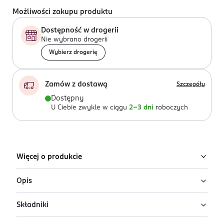
Możliwości zakupu produktu
Dostępność w drogerii
Nie wybrano drogerii
Wybierz drogerię
Zamów z dostawą
Szczegóły
Dostępny
U Ciebie zwykle w ciągu
2-3 dni
roboczych
Więcej o produkcie
Opis
Składniki
Płyn do płukania ust Listerine Cool Mint dogłębnie
oczyszcza, zwalczając bakterie nawet w trudno