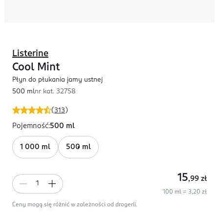
Listerine
Cool Mint
Płyn do płukania jamy ustnej
500 ml
nr kat.
32758
(
313
)
Pojemność
:
500 ml
1 000 ml
500 ml
15
,99
zł
100 ml = 3,20 zł
Ceny mogą się różnić w zależności od drogerii.