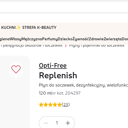
 W KUCHNI
✨ STREFA K-BEAUTY
igiena
Włosy
Mężczyzna
Perfumy
Dziecko
Żywność
Zdrowie
Zwierzęta
Dom
 i pielęgnacja okularów i soczewek
Płyny i pojemniki do soczewek
Opti-Free
Replenish
Płyn do soczewek, dezynfekcyjny, wielofunk
120 ml
nr kat.
204297
(
23
)