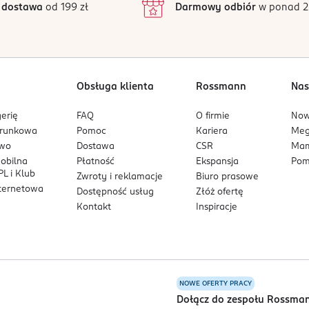
 dostawa
od 199 zł
Darmowy odbiór
w ponad 2
1
Obsługa klienta
Rossmann
Nas
erię
FAQ
O firmie
No
arunkowa
Pomoc
Kariera
Me
owo
Dostawa
CSR
Mam
mobilna
Płatność
Ekspansja
Pom
L i Klub
Zwroty i reklamacje
Biuro prasowe
nternetowa
Dostępność usług
Złóż ofertę
Kontakt
Inspiracje
NOWE OFERTY PRACY
a
Dołącz do zespołu Rossma