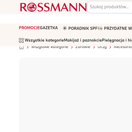
PROMOCJE
GAZETKA
☀️ PORADNIK SPF
🧑🏻‍🍳 PRZYDATNE
Wszystkie kategorie
Makijaż i paznokcie
Pielęgnacja i h
Wszystkie kategorie
Zdrowie
Oczy
Akcesoria