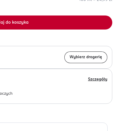
aj do koszyka
Wybierz drogerię
Szczegóły
oczych