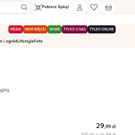
Pobierz Apkę!
MEGA!
MAM WIĘCEJ
NOWE
TYLKO U NAS
TYLKO ONLINE
 i ogród
Lifestyle
Foto
cyjny
29
,99
zł
100 ml = 24,99 zł