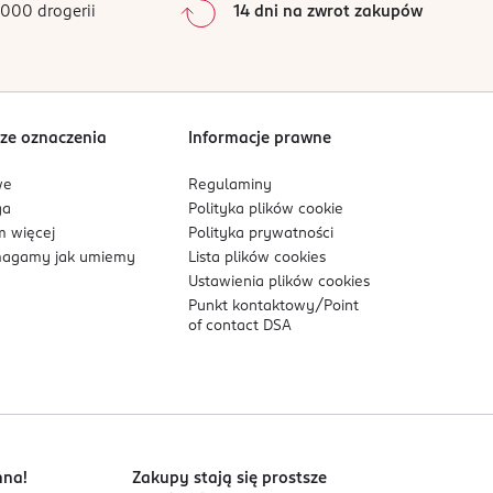
000 drogerii
14 dni na zwrot zakupów
0
%
Sortowanie wg
data: od najnowszej
ze oznaczenia
Informacje prawne
we
Regulaminy
ga
Polityka plików
cookie
 więcej
Polityka prywatności
agamy jak umiemy
Lista plików
cookies
Ustawienia plików
cookies
Punkt kontaktowy/
Point
of contact DSA
nna!
Zakupy stają się prostsze