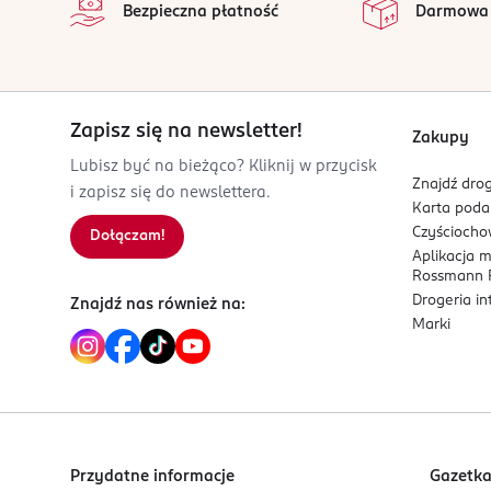
Bezpieczna płatność
Darmowa
Alcon Polska sp. z o.o.
ul. Marynarska 15
02-674 Warszawa
Kod EAN
Zapisz się na newsletter!
0 300652 356037
Zakupy
Lubisz być na bieżąco? Kliknij w przycisk
Znajdź drog
i zapisz się do newslettera.
Karta pod
Czyścioch
Dołączam!
Aplikacja 
Rossmann P
Drogeria i
Znajdź nas również na:
Marki
Przydatne informacje
Gazetk