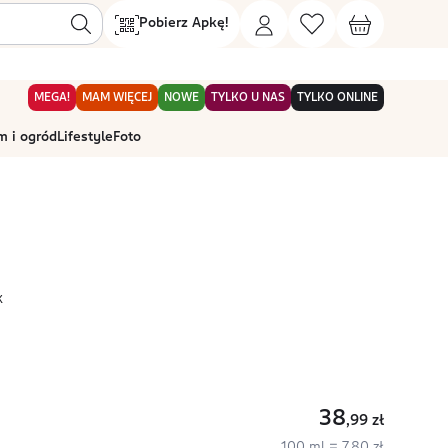
Pobierz Apkę!
MEGA!
MAM WIĘCEJ
NOWE
TYLKO U NAS
TYLKO ONLINE
 i ogród
Lifestyle
Foto
k
38
,99
zł
100 ml = 7,80 zł