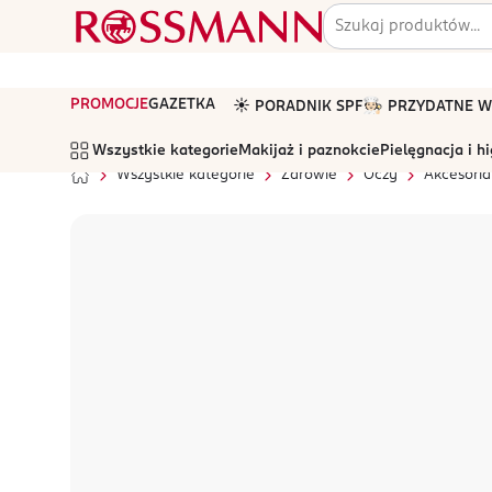
PROMOCJE
GAZETKA
☀️ PORADNIK SPF
🧑🏻‍🍳 PRZYDATNE
Wszystkie kategorie
Makijaż i paznokcie
Pielęgnacja i h
Wszystkie kategorie
Zdrowie
Oczy
Akcesoria