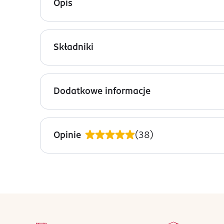
Opis
Bausch + Lomb ReNu płyn do soczewek, 500 ml.
Składniki
H
ydranate® (Hydroksyalkilofosfonian) 0,03%, K
Dymed™ (Biguanid Poliaminopropylu) 0,0001% ja
Dodatkowe informacje
PRZYGOTOWANIE I STOSOWANIE
• Po każdym użyciu wylej płyn z pojemnika do p
Opinie
(
38
)
• Zakręcaj mocno butelkę, gdy z niej nie korzystas
• Nie używaj po upływie terminu ważności podan
• Nie stosuj płynu po upływie 90 dni od momentu 
stopka
• Przechowuj w miejscu niedostępnym dla dzieci.
na 
Wszystkie op