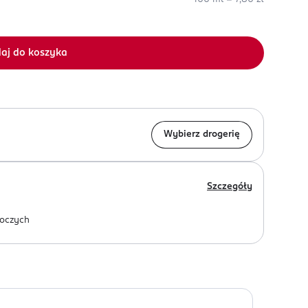
aj do koszyka
Wybierz drogerię
Szczegóły
oczych