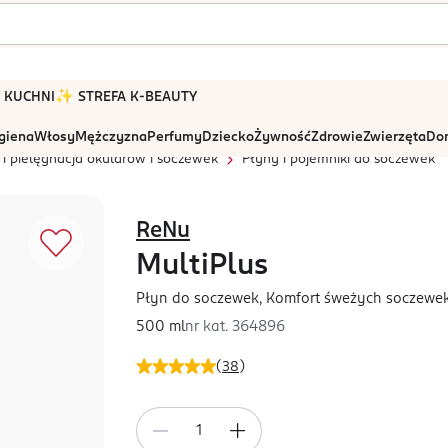
 W KUCHNI
✨ STREFA K-BEAUTY
igiena
Włosy
Mężczyzna
Perfumy
Dziecko
Żywność
Zdrowie
Zwierzęta
Dom
 i pielęgnacja okularów i soczewek
Płyny i pojemniki do soczewek
ReNu
MultiPlus
Płyn do soczewek, Komfort śweżych soczewe
500 ml
nr kat.
364896
(
38
)