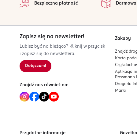
Bezpieczna płatność
Darmowa
• Przechowuj w temperaturze pokojowej.
• nie używaj płynu, gdy plomba zabezpieczająca
Płyn zawiera Hydranate • - składnik, który usuw
stosowany codziennie i Twój specjalista nie zaleci
Zapisz się na newsletter!
Zakupy
Lubisz być na bieżąco? Kliknij w przycisk
OSTRZEŻENIA DOTYCZĄCE BEZPIECZEŃSTWA
Znajdź drog
i zapisz się do newslettera.
Zapoznaj się z ulotką wewnątrz opakowania zawie
Karta pod
którykolwiek składnik produktu.
Czyścioch
Dołączam!
Aplikacja 
PRODUCENT/PODMIOT ODPOWIEDZIALNY
Rossmann P
Rafał Pytlak
Drogeria i
Znajdź nas również na:
Marynarska 15
Marki
02-674
Warszawa
rafal.pytlak@bausch.com
881916879
PL-Polska
Przydatne informacje
Gazetk