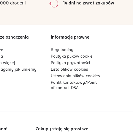
000 drogerii
14 dni na zwrot zakupów
0
%
Sortowanie wg
data: od najnowszej
zymatyczne czyszczenie jeżeli płyn jest
ze oznaczenia
Informacje prawne
we
Regulaminy
Nie stosować w przypadku uczulenia na
ga
Polityka plików
cookie
 więcej
Polityka prywatności
agamy jak umiemy
Lista plików
cookies
Ustawienia plików
cookies
Punkt kontaktowy/
Point
of contact DSA
nna!
Zakupy stają się prostsze