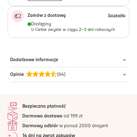
Zamów z dostawą
Szczegóły
Dostępny
U Ciebie zwykle w ciągu
2-3 dni
roboczych
Dodatkowe informacje
Opinie
(
64
)
PRODUCENT/PODMIOT ODPOWIEDZIALNY
Avenir Medical Poland Sp. z o.o.
ul. Krakowska 29D
4,8
stopka
50-424 Wrocław
/5
Bezpieczna płatność
Kod EAN
64 opinii
na podstawie
Darmowa dostawa
od 199 zł
8 431306 075713
Wszystkie opinie są zweryfikowane zakupem.
Darmowy odbiór
w ponad 2000 drogerii
Jak działają opinie?
14 dni na zwrot zakupów