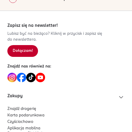
5
0
%
4
0
%
3
0
%
2
0
%
Zapisz się na newsletter!
1
0
%
Lubisz być na bieżąco? Kliknij w przycisk i zapisz się
do newslettera.
Dołączam!
Sortowanie wg
data: od najnowszej
Znajdź nas również na:
Zakupy
Znajdź drogerię
Karta podarunkowa
Czyściochowo
Aplikacja mobilna