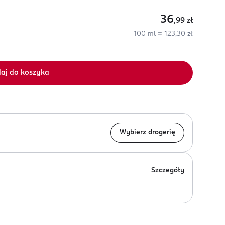
36
,99
zł
100 ml = 123,30 zł
aj do koszyka
Wybierz drogerię
Szczegóły