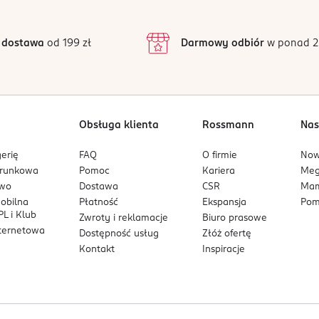
3
46 opinii
podstawie
inie są zweryfikowane zakupem.
2
 dostawa
od 199 zł
Darmowy odbiór
w ponad 2
1
Obsługa klienta
Rossmann
Nas
erię
FAQ
O firmie
No
arunkowa
Pomoc
Kariera
Me
owo
Dostawa
CSR
Mam
mobilna
Płatność
Ekspansja
Pom
L i Klub
Zwroty i reklamacje
Biuro prasowe
nternetowa
Dostępność usług
Złóż ofertę
Kontakt
Inspiracje