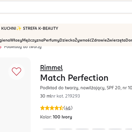
 W KUCHNI
✨ STREFA K-BEAUTY
igiena
Włosy
Mężczyzna
Perfumy
Dziecko
Żywność
Zdrowie
Zwierzęta
Dom
Podkłady do twarzy
Rimmel
Match Perfection
Podkład do twarzy, nawilżający, SPF 20, nr 1
30 ml
nr kat.
219293
(
46
)
Kolor:
100 Ivory