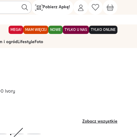
Pobierz Apkę!
MEGA!
MAM WIĘCEJ
NOWE
TYLKO U NAS
TYLKO ONLINE
 i ogród
Lifestyle
Foto
00 Ivory
Zobacz wszystkie