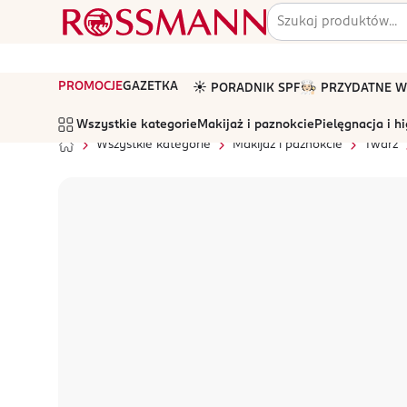
PROMOCJE
GAZETKA
☀️ PORADNIK SPF
🧑🏻‍🍳 PRZYDATNE
Wszystkie kategorie
Makijaż i paznokcie
Pielęgnacja i h
Wszystkie kategorie
Makijaż i paznokcie
Twarz