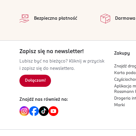
stopka
na 
Wszystkie op
Bezpieczna płatność
Darmowa
Zapisz się na newsletter!
Zakupy
Lubisz być na bieżąco? Kliknij w przycisk
Znajdź drog
i zapisz się do newslettera.
Karta pod
Czyścioch
Dołączam!
Aplikacja 
Rossmann P
Drogeria i
Znajdź nas również na:
Marki