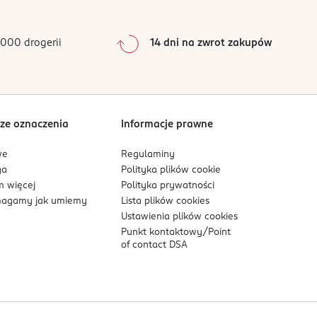
0
%
0
%
000 drogerii
14 dni na zwrot zakupów
0
%
Sortowanie wg
data: od najnowszej
ze oznaczenia
Informacje prawne
we
Regulaminy
ga
Polityka plików
cookie
 więcej
Polityka prywatności
agamy jak umiemy
Lista plików
cookies
Ustawienia plików
cookies
Punkt kontaktowy/
Point
of contact DSA