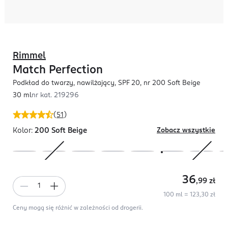
Rimmel
Match Perfection
Podkład do twarzy, nawilżający, SPF 20, nr 200 Soft Beige
30 ml
nr kat.
219296
(
51
)
Kolor:
200 Soft Beige
Zobacz wszystkie
36
,99
zł
100 ml = 123,30 zł
Ceny mogą się różnić w zależności od drogerii.