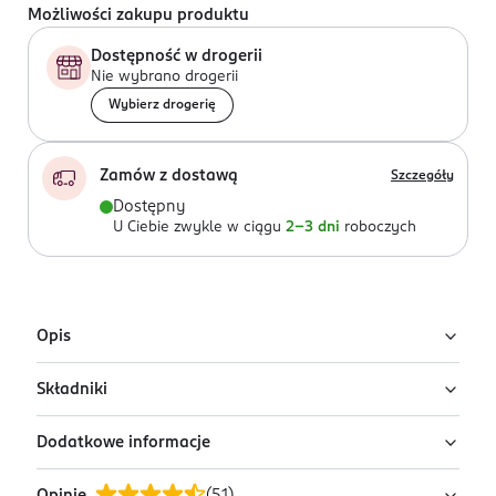
Możliwości zakupu produktu
Dostępność w drogerii
Nie wybrano drogerii
Wybierz drogerię
Zamów z dostawą
Szczegóły
Dostępny
U Ciebie zwykle w ciągu
2-3 dni
roboczych
Opis
Składniki
Kryjący podkład do twarzy Rimmel Match Perfection w
odcieniu Soft Beige to niewidzialny, korygujący
Dodatkowe informacje
niedoskonałości podkład, który widocznie udoskonala
Polybutene, Hydrogenated Polyisobutene, Paraffinum
skórę i nadaje jej zdrowy wygląd.
Liquidum/Mineral Oil/Huile Minerale, Ethylhexyl