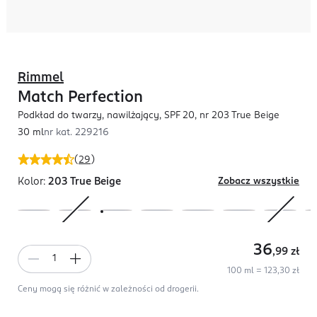
Rimmel
Match Perfection
Podkład do twarzy, nawilżający, SPF 20, nr 203 True Beige
30 ml
nr kat.
229216
(
29
)
Kolor:
203 True Beige
Zobacz wszystkie
36
,99
zł
100 ml = 123,30 zł
Ceny mogą się różnić w zależności od drogerii.