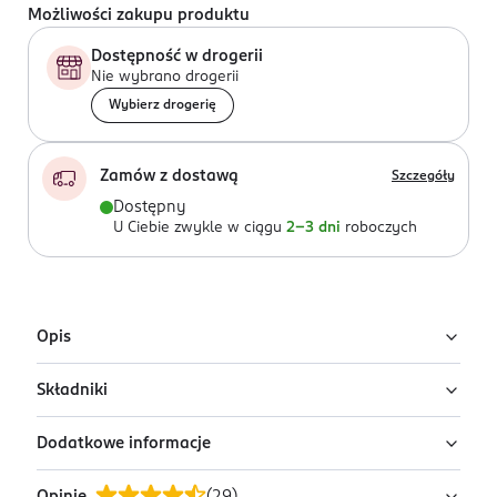
Możliwości zakupu produktu
Dostępność w drogerii
Nie wybrano drogerii
Wybierz drogerię
Zamów z dostawą
Szczegóły
Dostępny
U Ciebie zwykle w ciągu
2-3 dni
roboczych
Opis
Składniki
Kryjący podkład do twarzy Rimmel Match Perfection w
odcieniu True Beige to niewidzialny, korygujący
Dodatkowe informacje
niedoskonałości podkład, który widocznie udoskonala
Aqua/Water/Eau, Cera Alba/Beeswax/Cire D'Abeille,
skórę i nadaje jej zdrowy wygląd.
Ammonium Acrylates Copolymer, Propylene Glycol,