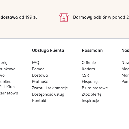
3
41 opinii
podstawie
inie są zweryfikowane zakupem.
2
 dostawa
od 199 zł
Darmowy odbiór
w ponad 2
1
Obsługa klienta
Rossmann
Nas
erię
FAQ
O firmie
No
arunkowa
Pomoc
Kariera
Me
owo
Dostawa
CSR
Mam
mobilna
Płatność
Ekspansja
Pom
L i Klub
Zwroty i reklamacje
Biuro prasowe
nternetowa
Dostępność usług
Złóż ofertę
Kontakt
Inspiracje