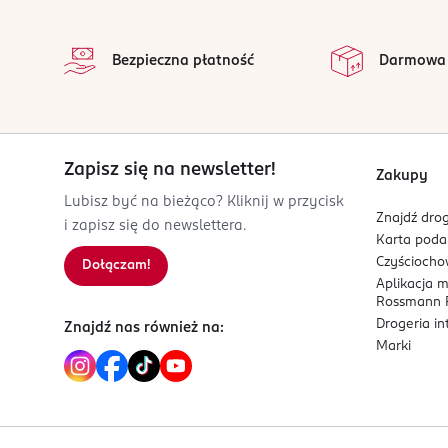
stopka
FR-Francja
na 
Wszystkie op
Kod EAN
Bezpieczna płatność
Darmowa
3 614220 954127
Zapisz się na newsletter!
Zakupy
Lubisz być na bieżąco? Kliknij w przycisk
Znajdź drog
i zapisz się do newslettera.
Karta pod
Czyścioch
Dołączam!
Aplikacja 
Rossmann P
Drogeria i
Znajdź nas również na:
Marki