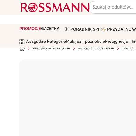
PROMOCJE
GAZETKA
☀️ PORADNIK SPF
🧑🏻‍🍳 PRZYDATNE
Wszystkie kategorie
Makijaż i paznokcie
Pielęgnacja i h
Wszystkie kategorie
Makijaż i paznokcie
Twarz