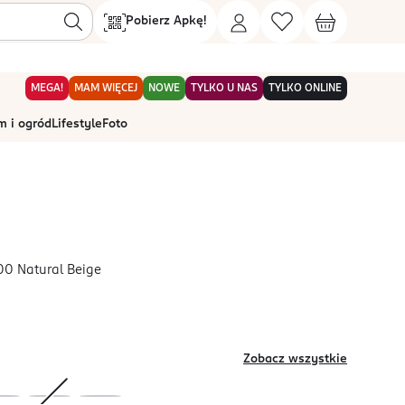
Pobierz Apkę!
MEGA!
MAM WIĘCEJ
NOWE
TYLKO U NAS
TYLKO ONLINE
 i ogród
Lifestyle
Foto
00 Natural Beige
Zobacz wszystkie