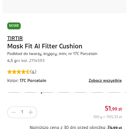
NOWE
TIRTIR
Mask Fit AI Filter Cushion
Podkład do twarzy, kryjący, mini, nr 17C Porcelain
4,5 g
nr kat.
2114593
(
4
)
Kolor:
17C Porcelain
Zobacz wszystkie
51
,99
zł
100 g = 1155,33 zł
Najniższa cena z 30 dni
przed obniżką:
74
,99
zł