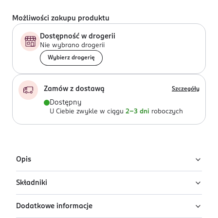
Możliwości zakupu produktu
Dostępność w drogerii
Nie wybrano drogerii
Wybierz drogerię
Zamów z dostawą
Szczegóły
Dostępny
U Ciebie zwykle w ciągu
2-3 dni
roboczych
Opis
Składniki
Kryjący podkład w kompakcie TIRTIR Mask Fit Red
Cushion w kolorze 21W Natural Ivory. Zapewnia
Dodatkowe informacje
półmatowe wykończenie i do 72 godzin krycia.
Ingredients: Aqua, Cyclopentasiloxane, CI 77891,