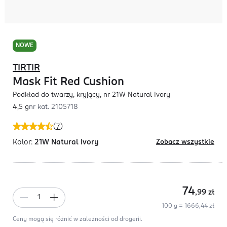
NOWE
TIRTIR
Mask Fit Red Cushion
Podkład do twarzy, kryjący, nr 21W Natural Ivory
4,5 g
nr kat.
2105718
(
7
)
Kolor:
21W Natural Ivory
Zobacz wszystkie
74
,99
zł
100 g = 1666,44 zł
Ceny mogą się różnić w zależności od drogerii.