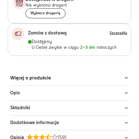
Nie wybrano drogerii
Wybierz drogerię
Zamów z dostawą
Szczegóły
Dostępny
U Ciebie zwykle w ciągu
2-3 dni
roboczych
Więcej o produkcie
Opis
Składniki
AA LAAB Clear Skin Solution to zaawansowany program
pielęgnacyjny nowej generacji, który synchronicznie
Dodatkowe informacje
odbudowuje barierę hydrolipidową skóry oraz
Ingredients: CELLULOSE GUM, HYDROGENATED
eliminuje jej kluczowe dysfunkcje tj: reaktywność,
POLY(C6-14 OLEFIN), STYRENE/ISOPRENE COPOLYMER,
Opinie
(
59
)