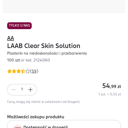
TYLKO U NAS
AA
LAAB Clear Skin Solution
Plasterki na niedoskonałości i przebarwienia
100 szt.
nr kat.
2124060
(
59
)
54
,99
zł
1 szt. = 0,55 zł
Ceny mogą się różnić w zależności od drogerii.
Możliwości zakupu produktu
Dostępność w drogerii