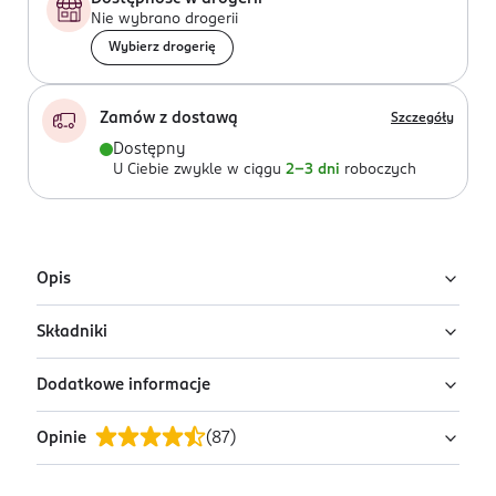
Nie wybrano drogerii
Wybierz drogerię
Zamów z dostawą
Szczegóły
Dostępny
U Ciebie zwykle w ciągu
2-3 dni
roboczych
Opis
Składniki
Gwiazdki punktowe na niedoskonałości
Selfie Project × DRE$$CODE Anti-Pimple
Dodatkowe informacje
Leopard Stars
Ingredients: Croscarmellose, Polyisobutene,
Hydrogenated Poly(C6-20 Olefin), Xanthan Gum,
Hydrokoloidowe plasterki na niedoskonałości w
Opinie
(
87
)
Ethylene/VA Copolymer, Propylene Glycol,
OSTRZEŻENIA DOTYCZĄCE BEZPIECZEŃSTWA
kształcie gwiazdek, które wspomagają redukcję
Polyethylene, Niacinamide, Glycerin, Aqua, Centella
Bezpieczeństwo i skuteczność potwierdzone w
wyprysków.