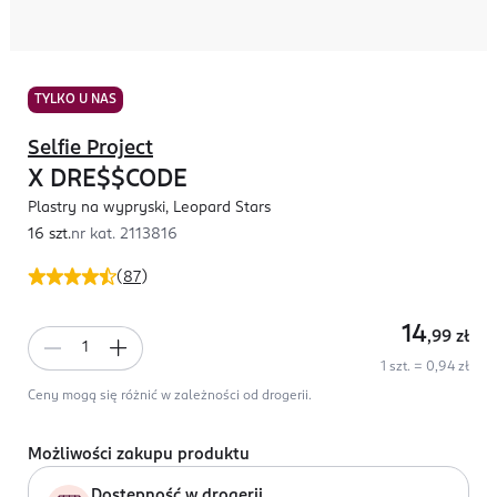
TYLKO U NAS
Selfie Project
X DRE$$CODE
Plastry na wypryski, Leopard Stars
16 szt.
nr kat.
2113816
(
87
)
14
,99
zł
1 szt. = 0,94 zł
Ceny mogą się różnić w zależności od drogerii.
Możliwości zakupu produktu
Dostępność w drogerii