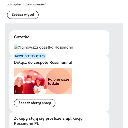
Pozostałe oligosacharydy GOS*
1,6 g
0,2 g
Jak opłacić zamówienie?
280
Osmolarność
m0smol/l
Zobacz więcej
* Galaktooligosacharydy **Fruktooligosacharydy *** Pełne białko mleka
krowiego
Gazetka
NOWE OFERTY PRACY
Dołącz do zespołu Rossmanna!
Zobacz oferty pracy
Zakupy stają się prostsze z aplikacją
Rossmann PL