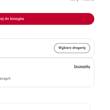
aj do koszyka
Wybierz drogerię
Szczegóły
oczych