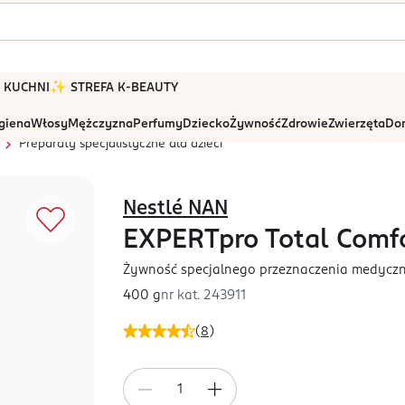
 W KUCHNI
✨ STREFA K-BEAUTY
igiena
Włosy
Mężczyzna
Perfumy
Dziecko
Żywność
Zdrowie
Zwierzęta
Dom
Preparaty specjalistyczne dla dzieci
Nestlé NAN
EXPERTpro Total Comf
Żywność specjalnego przeznaczenia medyczn
400 g
nr kat.
243911
(
8
)