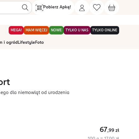
Pobierz Apkę!
MEGA!
MAM WIĘCEJ
NOWE
TYLKO U NAS
TYLKO ONLINE
 i ogród
Lifestyle
Foto
ort
ego dla niemowląt od urodzenia
67
,99
zł
100 g = 17,00 zł