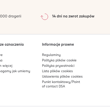
0
%
j w chłodnym i suchym miejscu.
17,1
0
%
czenia się proszku. Sprawdź temperaturę produktu
17,1
0
%
000 drogerii
14 dni na zwrot zakupów
0
%
7,6
4
5
Sortowanie wg
data: od najnowszej
4
5
9
2,2
ze oznaczenia
Informacje prawne
0,15
we
Regulaminy
6
0,26
ga
Polityka plików
cookie
 więcej
Polityka prywatności
0,22
agamy jak umiemy
Lista plików
cookies
0,04
Ustawienia plików
cookies
Punkt kontaktowy/
Point
1,3
of contact DSA
9
0,06
65,6