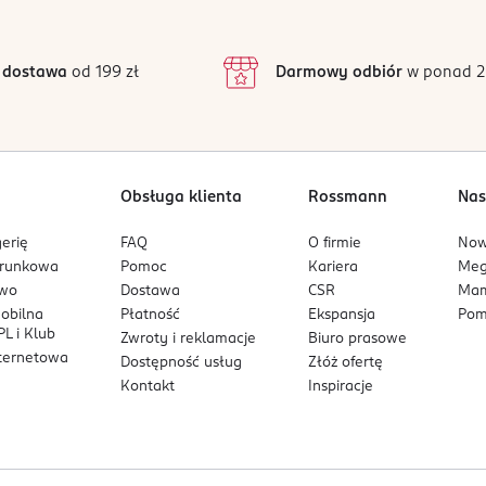
4
z powrotem do puszki. Zamknij puszkę po każdym użyciu. Przechowu
130
3
8 opinii
 podstawie
ętości. Zakręć butelkę i potrząsaj nią, aż do całkowitego rozpusz
130
inie są zweryfikowane zakupem.
2
 dostawa
od 199 zł
Darmowy odbiór
w ponad 2
1
57,6
zgodnie z instrukcjami producenta
38,
38,
16,
Obsługa klienta
Rossmann
Nas
1,11
erię
FAQ
O firmie
No
1,9
arunkowa
Pomoc
Kariera
Me
owo
Dostawa
CSR
Mam
1,65
mobilna
Płatność
Ekspansja
Pom
0,31
L i Klub
Zwroty i reklamacje
Biuro prasowe
nternetowa
Dostępność usług
Złóż ofertę
9,8
Kontakt
Inspiracje
0,4
500