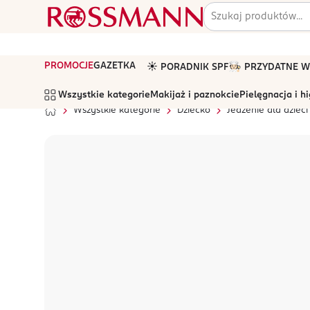
PROMOCJE
GAZETKA
☀️ PORADNIK SPF
🧑🏻‍🍳 PRZYDATNE
Wszystkie kategorie
Makijaż i paznokcie
Pielęgnacja i h
Wszystkie kategorie
Dziecko
Jedzenie dla dzieci