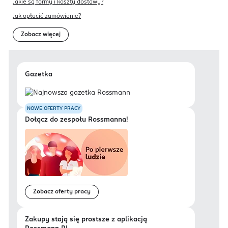
produktu = 3 płaskie
Jakie są formy i koszty dostawy?
miarki proszku (14,4 g +
Jak opłacić zamówienie?
90 ml wody).
Zobacz więcej
Gazetka
NOWE OFERTY PRACY
Dołącz do zespołu Rossmanna!
Zobacz oferty pracy
Zakupy stają się prostsze z aplikacją