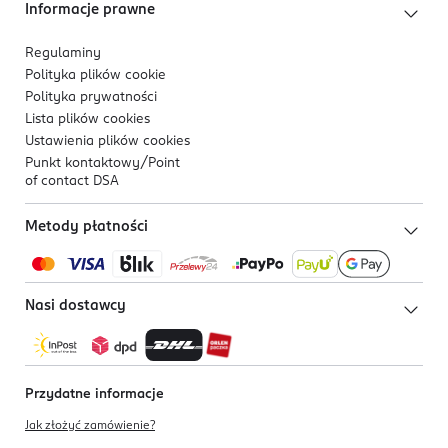
Informacje prawne
drogą płciową. Przechowywać w miejscu niedostępnym
dla dzieci.
Regulaminy
Polityka plików
cookie
Polityka prywatności
Lista plików
cookies
PRZECIWSKAZANIA
Ustawienia plików
cookies
Punkt kontaktowy/
Point
Prezerwatywa jest wykonana z naturalnego
of contact DSA
lateksu.Jeśli masz stwierdzoną alergię na lateks nie
używaj tej prezerwatywy, ponieważ może spowodować
Metody płatności
reakcjealergiczne, w tym wstrząs anafilaktyczny.
Nasi dostawcy
KILKA OSTRZEŻEŃ
ZAPRZESTAŃ UŻYWANIA: jeśli poczujesz dyskomfort lub
podrażnienie podczas używania prezerwatywy. Używaj
Przydatne informacje
prezerwatywy tylko raz. Ponowne użycie może
Jak złożyć zamówienie?
zwiększać ryzyko uszkodzenia prezerwatywy i