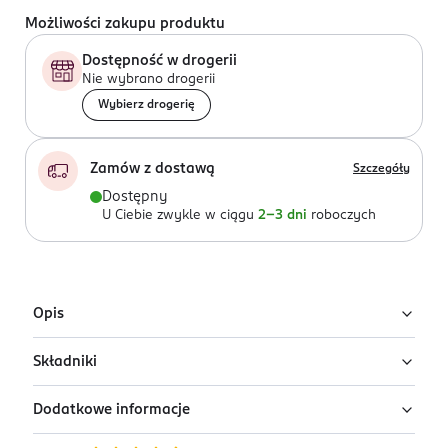
Możliwości zakupu produktu
Dostępność w drogerii
Nie wybrano drogerii
Wybierz drogerię
Zamów z dostawą
Szczegóły
Dostępny
U Ciebie zwykle w ciągu
2-3 dni
roboczych
Opis
Składniki
Durex Performa - opakowanie 12 szt.
• Stworzone dla niego - model prezerwatyw durex
Dodatkowe informacje
Prezerwatywy z naturalnego lateksu.
skupiony na męskiej przyjemności, zawierający