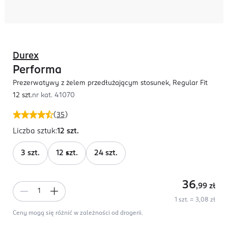
Durex
Performa
Prezerwatywy z żelem przedłużającym stosunek, Regular Fit
12 szt.
nr kat.
41070
(
35
)
Liczba sztuk
:
12 szt.
3 szt.
12 szt.
24 szt.
36
,99
zł
1 szt. = 3,08 zł
Ceny mogą się różnić w zależności od drogerii.