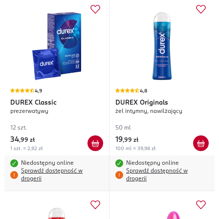
4,9
4,8
DUREX
Classic
DUREX
Originals
prezerwatywy
żel intymny, nawilżający
12 szt.
50 ml
34
19
,
99 zł
,
99 zł
1 szt. = 2,92 zł
100 ml = 39,98 zł
Niedostępny online
Niedostępny online
Sprawdź dostępność w
Sprawdź dostępność w
drogerii
drogerii