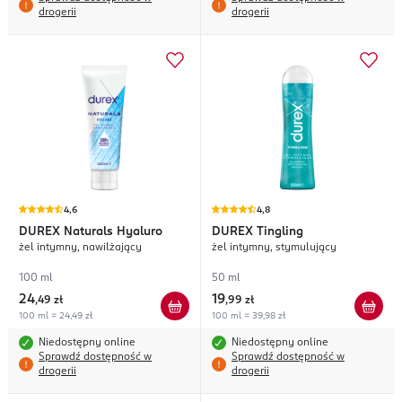
drogerii
drogerii
4,6
4,8
DUREX
Naturals Hyaluro
DUREX
Tingling
żel intymny, nawilżający
żel intymny, stymulujący
100 ml
50 ml
24
19
,
49 zł
,
99 zł
100 ml = 24,49 zł
100 ml = 39,98 zł
Niedostępny online
Niedostępny online
Sprawdź dostępność w
Sprawdź dostępność w
drogerii
drogerii