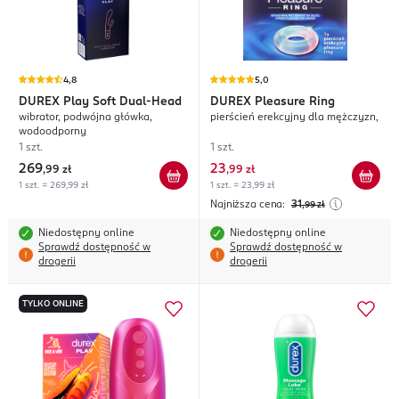
4,8
5,0
DUREX
Play Soft Dual-Head
DUREX
Pleasure Ring
wibrator, podwójna główka,
pierścień erekcyjny dla mężczyzn,
wodoodporny
1 szt.
1 szt.
269
23
,
99 zł
,
99 zł
1 szt. = 269,99 zł
1 szt. = 23,99 zł
Najniższa cena:
31
,99
zł
Niedostępny online
Niedostępny online
Sprawdź dostępność w
Sprawdź dostępność w
drogerii
drogerii
TYLKO ONLINE