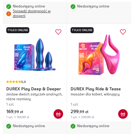
Niedostępny online
Niedostępny online
Sprawdź dostępność w
drogerii
TYLKO ONLINE
TYLKO ONLINE
5,0
DUREX
Play Deep & Deeper
DUREX
Play Ride & Tease
zestaw dwóch zatyczek analnych,
masażer dla kobiet, wibrujący
różne rozmiary
1 szt.
1 szt.
169
299
,
99 zł
,
99 zł
1 szt. = 169,99 zł
1 szt. = 299,99 zł
Niedostępny online
Niedostępny online