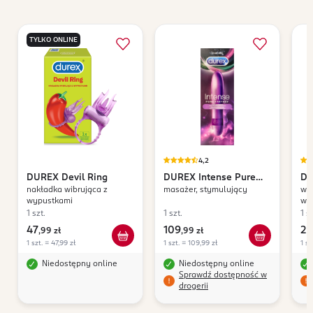
TYLKO ONLINE
4,2
DUREX
Devil Ring
DUREX
Intense Pure
D
nakładka wibrująca z
masażer, stymulujący
wib
Fantasy
He
wypustkami
wo
1 szt.
1 szt.
1 sz
47
109
26
,
99 zł
,
99 zł
1 szt. = 47,99 zł
1 szt. = 109,99 zł
1 sz
Niedostępny online
Niedostępny online
Sprawdź dostępność w
drogerii