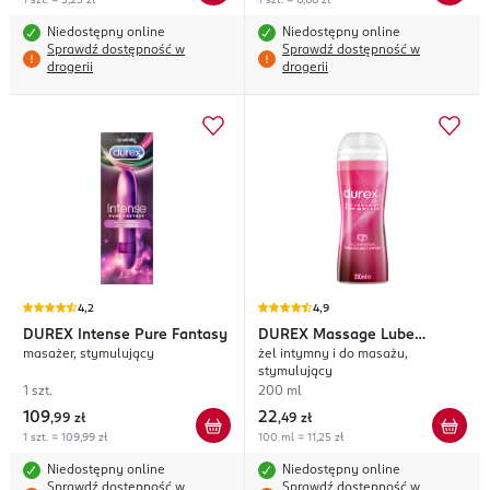
1 szt. = 5,25 zł
1 szt. = 6,66 zł
Niedostępny online
Niedostępny online
Sprawdź dostępność w
Sprawdź dostępność w
drogerii
drogerii
4,2
4,9
DUREX
Intense Pure Fantasy
DUREX
Massage Lube
masażer, stymulujący
żel intymny i do masażu,
Guarana
stymulujący
1 szt.
200 ml
109
22
,
99 zł
,
49 zł
1 szt. = 109,99 zł
100 ml = 11,25 zł
Niedostępny online
Niedostępny online
Sprawdź dostępność w
Sprawdź dostępność w