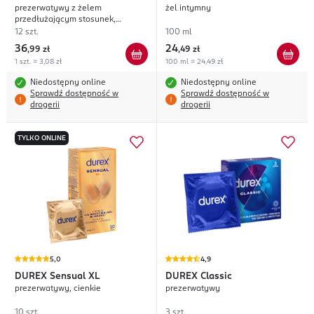
prezerwatywy z żelem
żel intymny
przedłużającym stosunek,
Regular Fit
12 szt.
100 ml
36
24
,
99 zł
,
49 zł
1 szt. = 3,08 zł
100 ml = 24,49 zł
Niedostępny online
Niedostępny online
Sprawdź dostępność w
Sprawdź dostępność w
drogerii
drogerii
TYLKO ONLINE
5,0
4,9
DUREX
Sensual XL
DUREX
Classic
prezerwatywy, cienkie
prezerwatywy
10 szt.
3 szt.