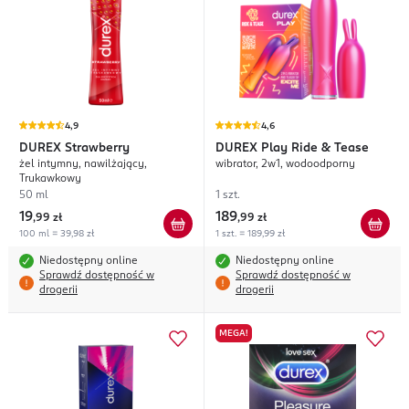
4,9
4,6
DUREX
Strawberry
DUREX
Play Ride & Tease
żel intymny, nawilżający,
wibrator, 2w1, wodoodporny
Trukawkowy
50 ml
1 szt.
19
189
,
99 zł
,
99 zł
100 ml = 39,98 zł
1 szt. = 189,99 zł
Niedostępny online
Niedostępny online
Sprawdź dostępność w
Sprawdź dostępność w
drogerii
drogerii
MEGA!