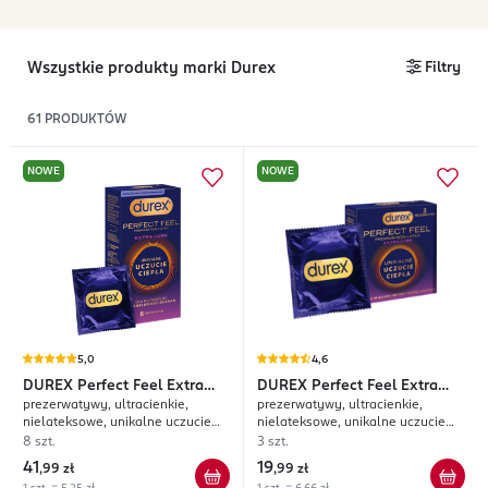
Wszystkie produkty marki Durex
Filtry
61
PRODUKTÓW
NOWE
NOWE
5,0
4,6
DUREX
Perfect Feel Extra
DUREX
Perfect Feel Extra
prezerwatywy, ultracienkie,
prezerwatywy, ultracienkie,
Lube
Lube
nielateksowe, unikalne uczucie
nielateksowe, unikalne uczucie
ciepła, ekstra nawilżane
ciepła, ekstra nawilżane
8 szt.
3 szt.
41
19
,
99 zł
,
99 zł