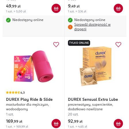
49
9
,
99 zł
,
49 zł
1 szt. = 5,00 zł
1 szt. = 3,16 zł
Niedostępny online
Niedostępny online
Sprawdź dostępność w
drogerii
TYLKO ONLINE
4,3
DUREX
Play Ride & Slide
DUREX
Sensual Extra Lube
masturbator dla mężczyzn,
prezerwatywy, supercienkie,
wodoodporny
dodatkowo nawilżane
1 szt.
20 szt.
169
92
,
99 zł
,
99 zł
1 szt. = 169,99 zł
1 szt. = 4,65 zł