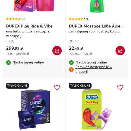
5,0
4,9
DUREX
Play Ride & Vibe
DUREX
Massage Lube Aloe
masturbator dla mężczyzn,
żel intymny i do masażu, kojący
Vera
wibrujący
1 szt.
200 ml
299
22
,
99 zł
,
49 zł
1 szt. = 299,99 zł
100 ml = 11,25 zł
Niedostępny online
Niedostępny online
Sprawdź dostępność w
drogerii
TYLKO ONLINE
TYLKO ONLINE