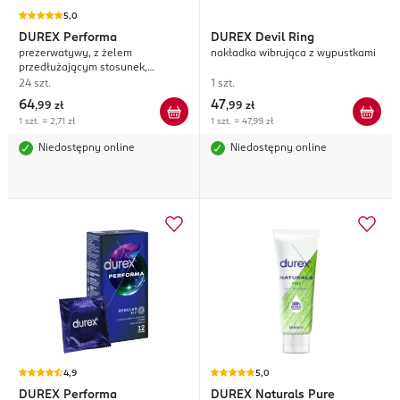
5,0
DUREX
Performa
DUREX
Devil Ring
prezerwatywy, z żelem
nakładka wibrująca z wypustkami
przedłużającym stosunek,
Regular Fit
24 szt.
1 szt.
64
47
,
99 zł
,
99 zł
1 szt. = 2,71 zł
1 szt. = 47,99 zł
Niedostępny online
Niedostępny online
4,9
5,0
DUREX
Performa
DUREX
Naturals Pure