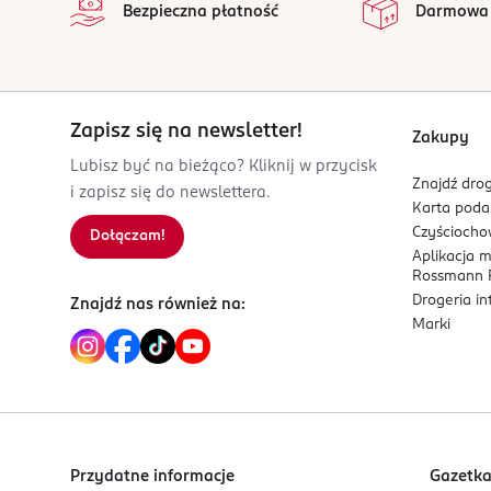
Bezpieczna płatność
Darmowa
przeterminowany produkt wyrzuć do kosza. Nie 
słonecznym. Przechowuj w chłodnym miejscu. Wyr
PRODUCENT/PODMIOT ODPOWIEDZIALNY
Reckitt Benckiser Poland S.A.
Zapisz się na newsletter!
Zakupy
Mokotów Nova, ul. Wołoska 22
Lubisz być na bieżąco? Kliknij w przycisk
02-675 Warszawa
Znajdź drog
i zapisz się do newslettera.
Karta pod
Kod EAN
Czyścioch
Dołączam!
5 038483 962718
Aplikacja 
Rossmann P
Drogeria i
Znajdź nas również na:
Marki
Przydatne informacje
Gazetk