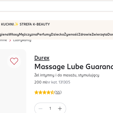
 W KUCHNI
✨ STREFA K-BEAUTY
igiena
Włosy
Mężczyzna
Perfumy
Dziecko
Żywność
Zdrowie
Zwierzęta
Dom
tymne
Lubrykanty
Durex
Massage Lube Guaran
Żel intymny i do masażu, stymulujący
200 ml
nr kat.
131305
(
55
)