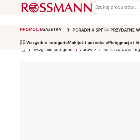
PROMOCJE
GAZETKA
☀️ PORADNIK SPF
🧑🏻‍🍳 PRZYDATNE
Wszystkie kategorie
Makijaż i paznokcie
Pielęgnacja i h
Wszystkie kategorie
Zdrowie
Seks i zdrowie in