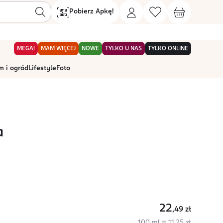
Pobierz Apkę!
MEGA!
MAM WIĘCEJ
NOWE
TYLKO U NAS
TYLKO ONLINE
 i ogród
Lifestyle
Foto
a
22
,49
zł
100 ml = 11,25 zł