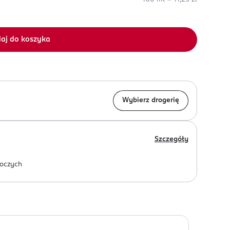
aj do koszyka
Wybierz drogerię
Szczegóły
oczych