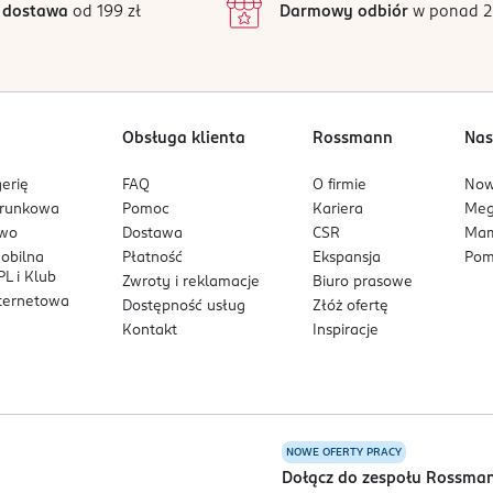
 dostawa
od 199 zł
Darmowy odbiór
w ponad 2
używać w przypadku uszkodzonego opakowania. Chronić przed wi
1
ób medyczny. Przed użyciem sprawdź instrukcję używania.
Obsługa klienta
Rossmann
Nas
erię
FAQ
O firmie
No
arunkowa
Pomoc
Kariera
Me
owo
Dostawa
CSR
Mam
mobilna
Płatność
Ekspansja
Pom
L i Klub
Zwroty i reklamacje
Biuro prasowe
nternetowa
Dostępność usług
Złóż ofertę
Kontakt
Inspiracje
NOWE OFERTY PRACY
a
Dołącz do zespołu Rossma