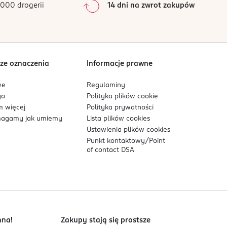
000 drogerii
14 dni na zwrot zakupów
lgocią. Chronić przed promieniowaniem
0
%
Sortowanie wg
data: od najnowszej
ze oznaczenia
Informacje prawne
we
Regulaminy
ga
Polityka plików
cookie
 więcej
Polityka prywatności
agamy jak umiemy
Lista plików
cookies
Ustawienia plików
cookies
Punkt kontaktowy/
Point
of contact DSA
nna!
Zakupy stają się prostsze