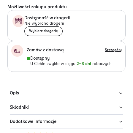
Możliwości zakupu produktu
Dostępność w drogerii
Nie wybrano drogerii
Wybierz drogerię
Zamów z dostawą
Szczegóły
Dostępny
U Ciebie zwykle w ciągu
2-3 dni
roboczych
Opis
Składniki
Durex prezerwatywy Classic - 12 szt.
• Klasyczne prezerwatywy Durex - uniwersalny i
Dodatkowe informacje
Prezerwatywy z naturalnego lateksu.
popularny wybór, model znany na rynku od 1929 roku.