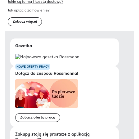
Jakie są formy i koszty dostawy?
Nowy Dwór Mazowiecki
Jak opłacić zamówienie?
ConsumerCare_Pl@reckitt.com
48222112694
Zobacz więcej
PL-Polska
Kod EAN
Gazetka
5 010232 964624
NOWE OFERTY PRACY
Dołącz do zespołu Rossmanna!
Zobacz oferty pracy
Zakupy stają się prostsze z aplikacją