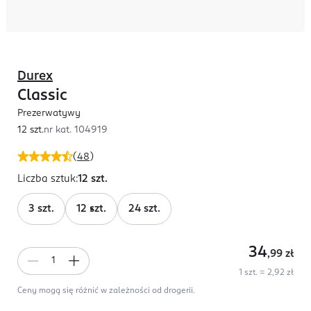
Durex
Classic
Prezerwatywy
12 szt.
nr kat.
104919
(
48
)
Liczba sztuk
:
12 szt.
3 szt.
12 szt.
24 szt.
34
,99
zł
1 szt. = 2,92 zł
Ceny mogą się różnić w zależności od drogerii.