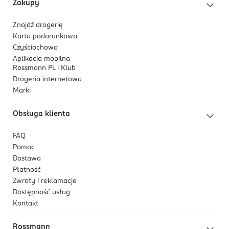
Krem szybko się wchłania i nie pozostawia lepkiej
Zakupy
warstwy. Sprawdzi się idealnie pod codzienny makijaż.
Znajdź drogerię
Karta podarunkowa
Przebadany pod kontrolą dermatologiczną.
Czyściochowo
Aplikacja mobilna
Rossmann PL i Klub
Drogeria internetowa
Marki
Obsługa klienta
FAQ
Pomoc
Dostawa
Płatność
Zwroty i reklamacje
Dostępność usług
Kontakt
Rossmann