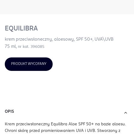
EQUILIBRA
krem przeciwsłoneczny, aloesowy, SPF 50+, UVA\UVB
75 ml,
nr kat. 396085
PRODUKT WYCOFANY
OPIS
Krem przeciwsłoneczny Equilibra Aloe SPF 50+ na bazie aloesu.
Chroni skórę przed promieniowaniem UVA i UVB. Stworzony z