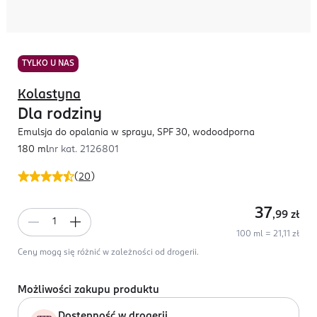
TYLKO U NAS
Kolastyna
Dla rodziny
Emulsja do opalania w sprayu, SPF 30, wodoodporna
180 ml
nr kat.
2126801
(
20
)
37
,99
zł
100 ml = 21,11 zł
Ceny mogą się różnić w zależności od drogerii.
Możliwości zakupu produktu
Dostępność w drogerii