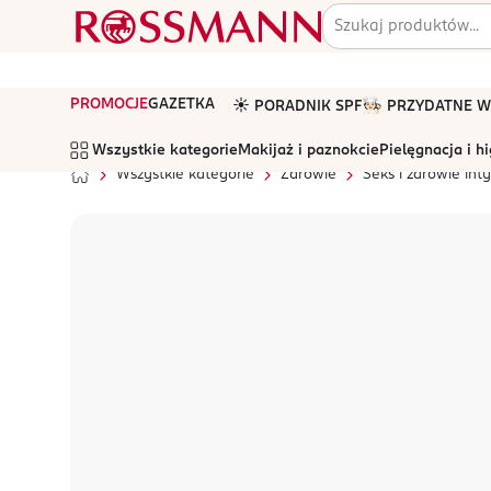
PROMOCJE
GAZETKA
☀️ PORADNIK SPF
🧑🏻‍🍳 PRZYDATNE
Wszystkie kategorie
Makijaż i paznokcie
Pielęgnacja i h
Wszystkie kategorie
Zdrowie
Seks i zdrowie in