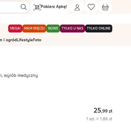
Pobierz Apkę!
MEGA!
MAM WIĘCEJ
NOWE
TYLKO U NAS
TYLKO ONLINE
 i ogród
Lifestyle
Foto
ch, wyrób medyczny
25
,99
zł
1 szt. = 1,86 zł