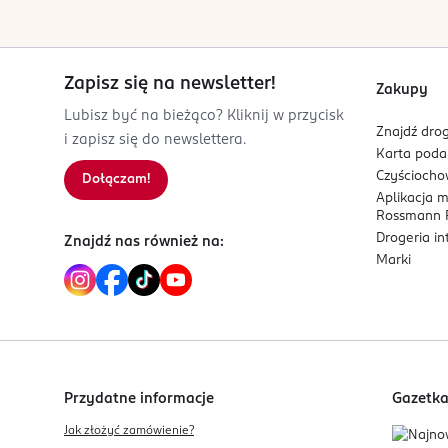
Nie stosować w przypadku uczulenia na któryko
nie stosować Zenella Med i skonsultować się z 
stosowania dopochwowego. Ciąża i karmienie pier
Zapisz się na newsletter!
pochwy. Przechowywać w miejscu niedostępnym dl
Zakupy
Lubisz być na bieżąco? Kliknij w przycisk
PRODUCENT/PODMIOT ODPOWIEDZIALNY
Znajdź drog
i zapisz się do newslettera.
NATUR PRODUKT ZDROVIT sp. z o.o.
Karta pod
Nocznickiego 31
Czyścioch
Dołączam!
Aplikacja 
01-918
Rossmann P
Warszawa
Drogeria i
Znajdź nas również na:
j.bator@zdrovit.pl
Marki
502727490
PL-Polska
Kod EAN
5 906204 015220
Przydatne informacje
Gazetk
Jak złożyć zamówienie?