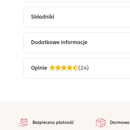
Wyrób medyczny Zenella Med poprzez przywróceni
wystąpienie bakteryjnego zapalenia pochwy oraz
Składniki
flory bakteryjnej, która pełni istotną rolę w za
Zostało uzupełnione obecnością kwasu hialuronow
Kwas L-askorbinowy, inulina, witamina E, kwas hi
zmniejszając podatność na mikrourazy.
Dodatkowe informacje
PRZYGOTOWANIE I STOSOWANIE
Tylko do stosowania dopochwowego. Przed aplika
Opinie
(
24
)
Wspomaganie leczenia bakteryjnego zapalen
głęboko w pochwie.
Profilaktyka: stosować 1 tabletkę dopochwo
objawy nasilą się w trakcie stosowania Zen
stopka
Przechowywać w temperaturze pokojowej, chronić
na 
odpowiednich warunków przechowywania wyrob
Wszystkie op
Bezpieczna płatność
Darmowa
OSTRZEŻENIA DOTYCZĄCE BEZPIECZEŃSTWA