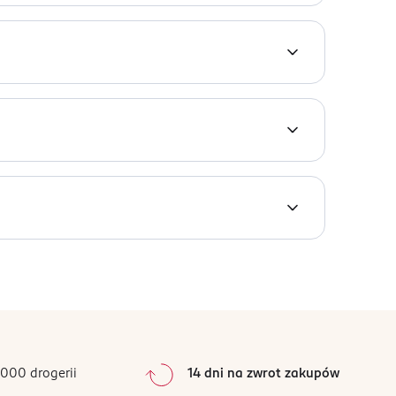
mujące rozwój bakterii odpowiedzialnych za
ulina korzystnie wpływa na rozwój naturalnej
dzie moczowo-płciowym. Działanie Zenella Med.
ąc świąd, suchość i uczucie napięcia oraz
) przez 7 do 10 dni. Tabletkę należy umieścić
hwie. Należy zasięgnąć porady lekarza, jeśli
0
%
0
%
 opakowaniu. Należy zwrócić uwagę na zachowanie
0
%
0
%
000 drogerii
14 dni na zwrot zakupów
0
%