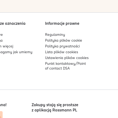
owe. W przypadku występowania upławów z krwią
y jednocześnie z innymi preparatami do
Sortowanie wg
data: od najnowszej
ich przypadkach może wystąpić uczucie pieczenia
ze oznaczenia
Informacje prawne
we
Regulaminy
ga
Polityka plików
cookie
 więcej
Polityka prywatności
agamy jak umiemy
Lista plików
cookies
Ustawienia plików
cookies
Punkt kontaktowy/
Point
of contact DSA
nna!
Zakupy stają się prostsze
z aplikacją Rossmann PL