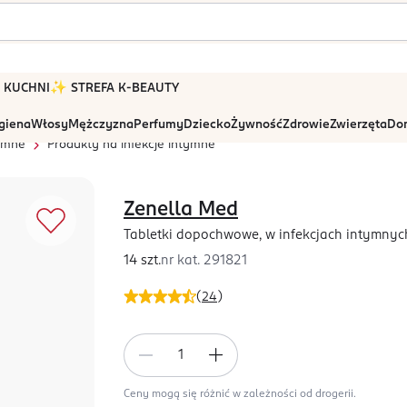
 W KUCHNI
✨ STREFA K-BEAUTY
igiena
Włosy
Mężczyzna
Perfumy
Dziecko
Żywność
Zdrowie
Zwierzęta
Dom
tymne
Produkty na infekcje intymne
Zenella Med
Tabletki dopochwowe, w infekcjach intymny
14 szt.
nr kat.
291821
(
24
)
Ceny mogą się różnić w zależności od drogerii.