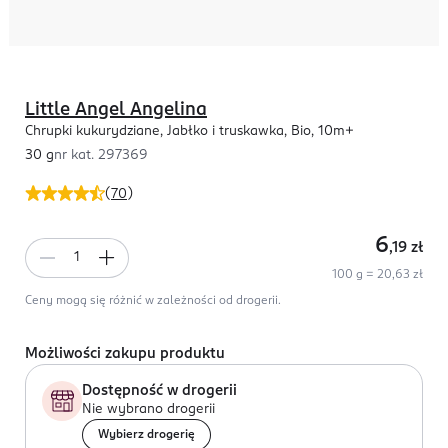
Little Angel Angelina
Chrupki kukurydziane, Jabłko i truskawka, Bio, 10m+
30 g
nr kat.
297369
(
70
)
6
,19
zł
100 g = 20,63 zł
Ceny mogą się różnić w zależności od drogerii.
Możliwości zakupu produktu
Dostępność w drogerii
Nie wybrano drogerii
Wybierz drogerię